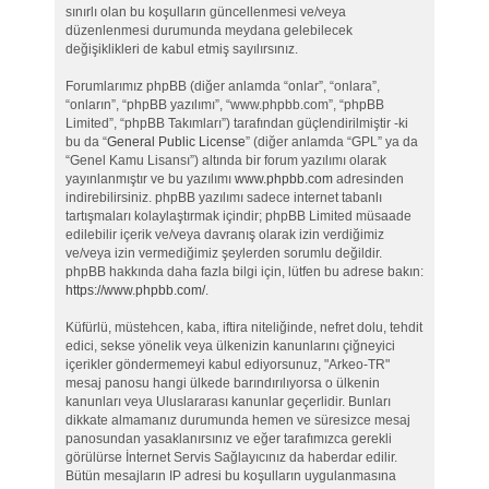
sınırlı olan bu koşulların güncellenmesi ve/veya
düzenlenmesi durumunda meydana gelebilecek
değişiklikleri de kabul etmiş sayılırsınız.
Forumlarımız phpBB (diğer anlamda “onlar”, “onlara”,
“onların”, “phpBB yazılımı”, “www.phpbb.com”, “phpBB
Limited”, “phpBB Takımları”) tarafından güçlendirilmiştir -ki
bu da “
General Public License
” (diğer anlamda “GPL” ya da
“Genel Kamu Lisansı”) altında bir forum yazılımı olarak
yayınlanmıştır ve bu yazılımı
www.phpbb.com
adresinden
indirebilirsiniz. phpBB yazılımı sadece internet tabanlı
tartışmaları kolaylaştırmak içindir; phpBB Limited müsaade
edilebilir içerik ve/veya davranış olarak izin verdiğimiz
ve/veya izin vermediğimiz şeylerden sorumlu değildir.
phpBB hakkında daha fazla bilgi için, lütfen bu adrese bakın:
https://www.phpbb.com/
.
Küfürlü, müstehcen, kaba, iftira niteliğinde, nefret dolu, tehdit
edici, sekse yönelik veya ülkenizin kanunlarını çiğneyici
içerikler göndermemeyi kabul ediyorsunuz, "Arkeo-TR"
mesaj panosu hangi ülkede barındırılıyorsa o ülkenin
kanunları veya Uluslararası kanunlar geçerlidir. Bunları
dikkate almamanız durumunda hemen ve süresizce mesaj
panosundan yasaklanırsınız ve eğer tarafımızca gerekli
görülürse İnternet Servis Sağlayıcınız da haberdar edilir.
Bütün mesajların IP adresi bu koşulların uygulanmasına