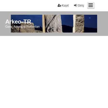
Kayıt
Giriş
Arkeo-TR
Genç Arkeoloji Forumları