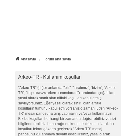
Anasayfa
Forum ana sayfa
Arkeo-TR - Kullanım koşulları
"Arkeo-TR" (diğer anlamda "biz", "tarafımız", "bizim", "Arkeo-
TR", "https://www.arkeo-tr.com/forum") tarafından çoğaltılan,
yasal olarak sınırlı olan alttaki koşulları kabul etmiş
sayılıyorsunuz. Eğer yasal olarak sınırlı olan alttaki
koşulların tümünü kabul etmiyorsanız o zaman lütfen "Arkeo-
TR" mesaj panosuna giriş yapmayın ve/veya kullanmayın.
Biz bu koşulları herhangi bir zamanda değiştirebiliriz ve sizi
bilgilendirebiliriz, buna rağmen kendiniz düzenli olarak bu
koşulları tekrar gözden geçirerek "Arkeo-TR" mesaj
panosunu kullanmaya devam edebilirsiniz, yasal olarak