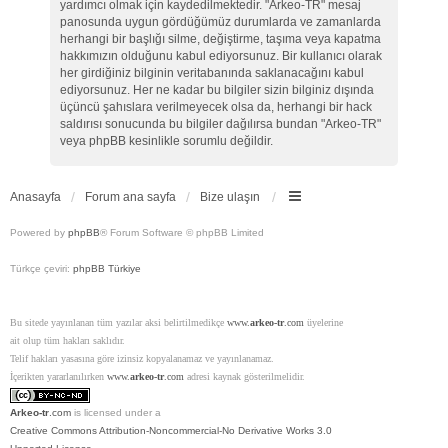
yardımcı olmak için kaydedilmektedir. "Arkeo-TR" mesaj
panosunda uygun gördüğümüz durumlarda ve zamanlarda
herhangi bir başlığı silme, değiştirme, taşıma veya kapatma
hakkımızın olduğunu kabul ediyorsunuz. Bir kullanıcı olarak
her girdiğiniz bilginin veritabanında saklanacağını kabul
ediyorsunuz. Her ne kadar bu bilgiler sizin bilginiz dışında
üçüncü şahıslara verilmeyecek olsa da, herhangi bir hack
saldırısı sonucunda bu bilgiler dağılırsa bundan "Arkeo-TR"
veya phpBB kesinlikle sorumlu değildir.
Anasayfa
Forum ana sayfa
Bize ulaşın
Powered by
phpBB
® Forum Software © phpBB Limited
Türkçe çeviri:
phpBB Türkiye
Bu sitede yayınlanan tüm yazılar aksi belirtilmedikçe
www.
arkeo-tr
.com
üyelerine
ait olup tüm hakları saklıdır.
Telif hakları yasasına göre izinsiz kopyalanamaz ve yayınlanamaz.
İçerikten yararlanılırken
www.
arkeo-tr
.com
adresi kaynak gösterilmelidir.
Arkeo-tr
.com
is licensed under a
Creative Commons Attribution-Noncommercial-No Derivative Works 3.0