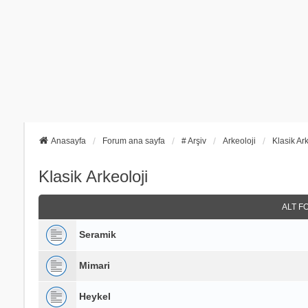
Anasayfa
Forum ana sayfa
# Arşiv
Arkeoloji
Klasik Ark
Klasik Arkeoloji
ALT F
Seramik
Mimari
Heykel