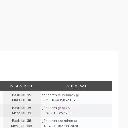
İSTATISTIKLER
SON MESAJ
S
Başlıklar:
15
gönderen
Mürebbi25
o
Mesajlar:
38
00:45 10-Mayıs-2016
n
S
Başlıklar:
15
gönderen
genjo
m
o
Mesajlar:
31
00:40 31-Ocak-2019
e
n
S
s
Başlıklar:
38
gönderen
anarchos
m
o
a
Mesajlar:
106
14:24 27-Haziran-2020