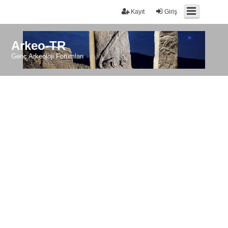
Kayıt
Giriş
Arkeo-TR
Genç Arkeoloji Forumları