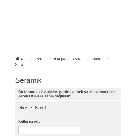
Anasayfa
Forum ana sayfa
# Arşiv
Arkeoloji
Klasik Arkeoloji
Seramik
Seramik
Bu forumdaki başlıkları görüntülemek ya da okumak için
gerekli izinlere sahip değilsiniz.
Giriş
•
Kayıt
Kullanıcı adı: