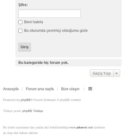
Şifre:
Beni hatırla
Bu oturumda çevrimiçi olduğumu gizle
Bu kategoride hiç forum yok.
Geçiş Yap
Anasayfa
Forum ana sayfa
Bize ulaşın
Powered by
phpBB
® Forum Software © phpBB Limited
Türkçe çeviri:
phpBB Türkiye
Bu sitede yayınlanan tüm yazılar aksi belirtilmedikçe
www.
arkeo-tr
.com
üyelerine
ait olup tüm hakları saklıdır.