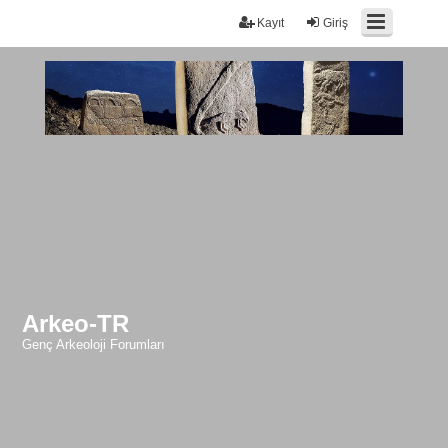
Kayıt
Giriş
Arkeo-TR
Genç Arkeoloji Forumları