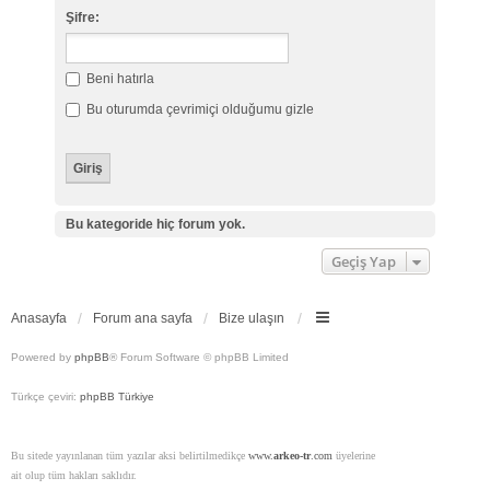
Şifre:
Beni hatırla
Bu oturumda çevrimiçi olduğumu gizle
Bu kategoride hiç forum yok.
Geçiş Yap
Anasayfa
Forum ana sayfa
Bize ulaşın
Powered by
phpBB
® Forum Software © phpBB Limited
Türkçe çeviri:
phpBB Türkiye
Bu sitede yayınlanan tüm yazılar aksi belirtilmedikçe
www.
arkeo-tr
.com
üyelerine
ait olup tüm hakları saklıdır.