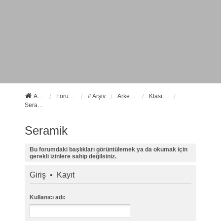
Anasayfa
Forum ana sayfa
# Arşiv
Arkeoloji
Klasik Arkeoloji
Seramik
Seramik
Bu forumdaki başlıkları görüntülemek ya da okumak için
gerekli izinlere sahip değilsiniz.
Giriş
•
Kayıt
Kullanıcı adı: