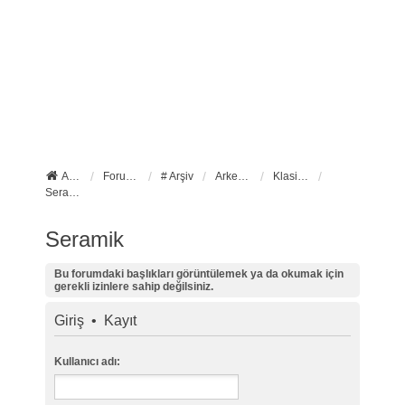
Anasayfa
Forum ana sayfa
# Arşiv
Arkeoloji
Klasik Arkeoloji
Seramik
Seramik
Bu forumdaki başlıkları görüntülemek ya da okumak için
gerekli izinlere sahip değilsiniz.
Giriş
•
Kayıt
Kullanıcı adı: