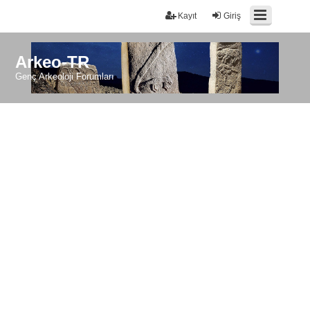
Kayıt
Giriş
Arkeo-TR
Genç Arkeoloji Forumları