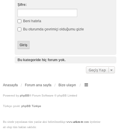
Şifre:
Beni hatırla
Bu oturumda çevrimiçi olduğumu gizle
Bu kategoride hiç forum yok.
Geçiş Yap
Anasayfa
Forum ana sayfa
Bize ulaşın
Powered by
phpBB
® Forum Software © phpBB Limited
Türkçe çeviri:
phpBB Türkiye
Bu sitede yayınlanan tüm yazılar aksi belirtilmedikçe
www.
arkeo-tr
.com
üyelerine
ait olup tüm hakları saklıdır.