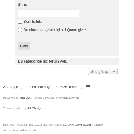
Şifre:
Beni hatırla
Bu oturumda çevrimiçi olduğumu gizle
Bu kategoride hiç forum yok.
Geçiş Yap
Anasayfa
Forum ana sayfa
Bize ulaşın
Powered by
phpBB
® Forum Software © phpBB Limited
Türkçe çeviri:
phpBB Türkiye
Bu sitede yayınlanan tüm yazılar aksi belirtilmedikçe
www.
arkeo-tr
.com
üyelerine
ait olup tüm hakları saklıdır.