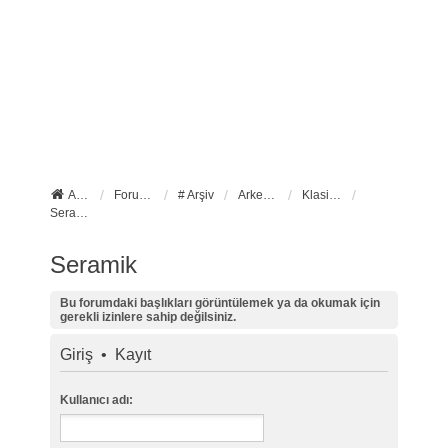
Anasayfa
Forum ana sayfa
# Arşiv
Arkeoloji
Klasik Arkeoloji
Seramik
Seramik
Bu forumdaki başlıkları görüntülemek ya da okumak için
gerekli izinlere sahip değilsiniz.
Giriş
•
Kayıt
Kullanıcı adı: