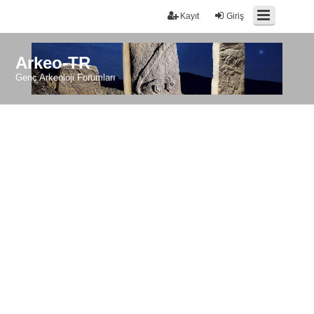
Kayıt
Giriş
Arkeo-TR
Genç Arkeoloji Forumları