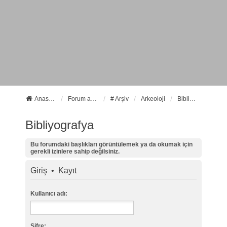
Anasayfa
Forum ana sayfa
# Arşiv
Arkeoloji
Bibliyografya
Bibliyografya
Bu forumdaki başlıkları görüntülemek ya da okumak için
gerekli izinlere sahip değilsiniz.
Giriş
•
Kayıt
Kullanıcı adı:
Şifre: