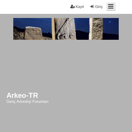
Kayıt
Giriş
Arkeo-TR
Genç Arkeoloji Forumları