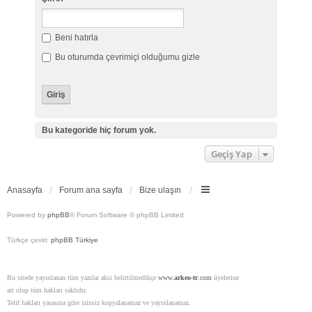
Beni hatırla
Bu oturumda çevrimiçi olduğumu gizle
Bu kategoride hiç forum yok.
Geçiş Yap
Anasayfa
Forum ana sayfa
Bize ulaşın
Powered by
phpBB
® Forum Software © phpBB Limited
Türkçe çeviri:
phpBB Türkiye
Bu sitede yayınlanan tüm yazılar aksi belirtilmedikçe
www.
arkeo-tr
.com
üyelerine
ait olup tüm hakları saklıdır.
Telif hakları yasasına göre izinsiz kopyalanamaz ve yayınlanamaz.