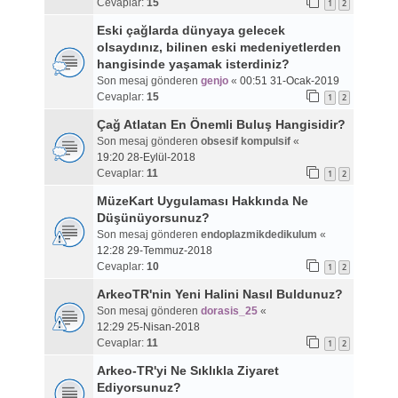
Cevaplar:
15
1
2
Eski çağlarda dünyaya gelecek
olsaydınız, bilinen eski medeniyetlerden
hangisinde yaşamak isterdiniz?
Son mesaj gönderen
genjo
«
00:51 31-Ocak-2019
Cevaplar:
15
1
2
Çağ Atlatan En Önemli Buluş Hangisidir?
Son mesaj gönderen
obsesif kompulsif
«
19:20 28-Eylül-2018
Cevaplar:
11
1
2
MüzeKart Uygulaması Hakkında Ne
Düşünüyorsunuz?
Son mesaj gönderen
endoplazmikdedikulum
«
12:28 29-Temmuz-2018
Cevaplar:
10
1
2
ArkeoTR'nin Yeni Halini Nasıl Buldunuz?
Son mesaj gönderen
dorasis_25
«
12:29 25-Nisan-2018
Cevaplar:
11
1
2
Arkeo-TR'yi Ne Sıklıkla Ziyaret
Ediyorsunuz?