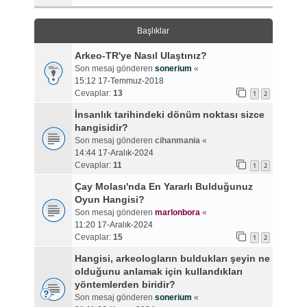
Başlıklar
Arkeo-TR'ye Nasıl Ulaştınız?
Son mesaj gönderen
sonerium
«
15:12 17-Temmuz-2018
Cevaplar:
13
1
2
İnsanlık tarihindeki dönüm noktası sizce
hangisidir?
Son mesaj gönderen
cihanmania
«
14:44 17-Aralık-2024
Cevaplar:
11
1
2
Çay Molası'nda En Yararlı Bulduğunuz
Oyun Hangisi?
Son mesaj gönderen
marlonbora
«
11:20 17-Aralık-2024
Cevaplar:
15
1
2
Hangisi, arkeologların buldukları şeyin ne
olduğunu anlamak için kullandıkları
yöntemlerden biridir?
Son mesaj gönderen
sonerium
«