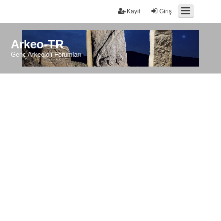
Kayıt
Giriş
Arkeo-TR
Genç Arkeoloji Forumları