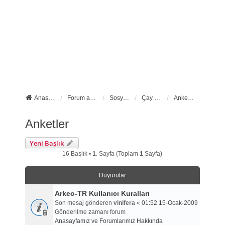
Anasayfa
Forum ana sayfa
Sosyal Forumlarımız
Çay Molası
Anketler
Anketler
Yeni Başlık
16 Başlık •
1
. Sayfa (Toplam
1
Sayfa)
Duyurular
Arkeo-TR Kullanıcı Kuralları
Son mesaj gönderen
vinifera
«
01:52 15-Ocak-2009
Gönderilme zamanı forum
Anasayfamız ve Forumlarımız Hakkında