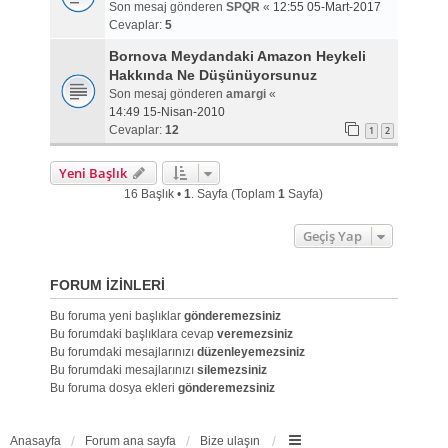
Son mesaj gönderen
SPQR
«
12:55 05-Mart-2017
Cevaplar:
5
Bornova Meydandaki Amazon Heykeli
Hakkında Ne Düşünüyorsunuz
Son mesaj gönderen
amargi
«
14:49 15-Nisan-2010
Cevaplar:
12
1
2
Yeni Başlık
16 Başlık •
1
. Sayfa (Toplam
1
Sayfa)
Geçiş Yap
FORUM IZINLERI
Bu foruma yeni başlıklar
gönderemezsiniz
Bu forumdaki başlıklara cevap
veremezsiniz
Bu forumdaki mesajlarınızı
düzenleyemezsiniz
Bu forumdaki mesajlarınızı
silemezsiniz
Bu foruma dosya ekleri
gönderemezsiniz
Anasayfa
Forum ana sayfa
Bize ulaşın