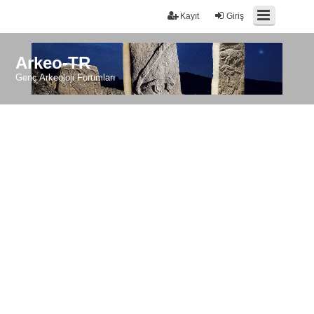
Kayıt
Giriş
Arkeo-TR
Genç Arkeoloji Forumları