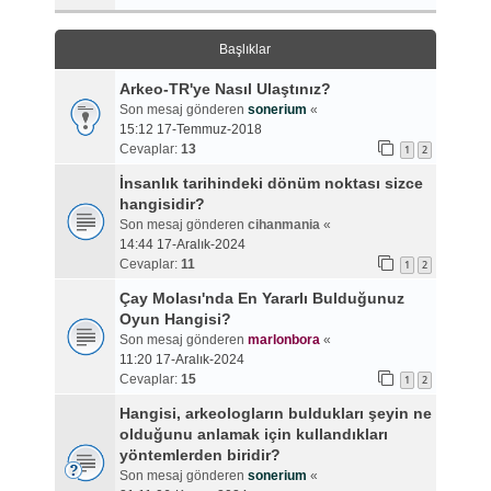
Başlıklar
Arkeo-TR'ye Nasıl Ulaştınız?
Son mesaj gönderen
sonerium
«
15:12 17-Temmuz-2018
Cevaplar:
13
1
2
İnsanlık tarihindeki dönüm noktası sizce
hangisidir?
Son mesaj gönderen
cihanmania
«
14:44 17-Aralık-2024
Cevaplar:
11
1
2
Çay Molası'nda En Yararlı Bulduğunuz
Oyun Hangisi?
Son mesaj gönderen
marlonbora
«
11:20 17-Aralık-2024
Cevaplar:
15
1
2
Hangisi, arkeologların buldukları şeyin ne
olduğunu anlamak için kullandıkları
yöntemlerden biridir?
Son mesaj gönderen
sonerium
«