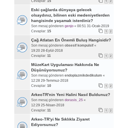
Cevaplar:
15
1
2
Eski çağlarda dünyaya gelecek
olsaydınız, bilinen eski medeniyetlerden
hangisinde yaşamak isterdiniz?
Son mesaj gönderen
genjo
«
00:51 31-Ocak-2019
Cevaplar:
15
1
2
Çağ Atlatan En Önemli Buluş Hangisidir?
Son mesaj gönderen
obsesif kompulsif
«
19:20 28-Eylül-2018
Cevaplar:
11
1
2
MüzeKart Uygulaması Hakkında Ne
Düşünüyorsunuz?
Son mesaj gönderen
endoplazmikdedikulum
«
12:28 29-Temmuz-2018
Cevaplar:
10
1
2
ArkeoTR'nin Yeni Halini Nasıl Buldunuz?
Son mesaj gönderen
dorasis_25
«
12:29 25-Nisan-2018
Cevaplar:
11
1
2
Arkeo-TR'yi Ne Sıklıkla Ziyaret
Ediyorsunuz?