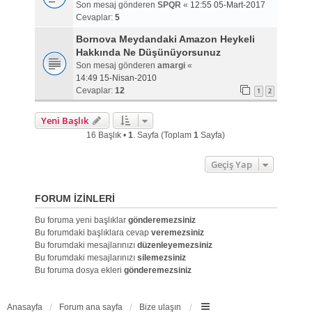
Son mesaj gönderen
SPQR
«
12:55 05-Mart-2017
Cevaplar:
5
Bornova Meydandaki Amazon Heykeli
Hakkında Ne Düşünüyorsunuz
Son mesaj gönderen
amargi
«
14:49 15-Nisan-2010
Cevaplar:
12
1
2
Yeni Başlık
16 Başlık •
1
. Sayfa (Toplam
1
Sayfa)
Geçiş Yap
FORUM IZINLERI
Bu foruma yeni başlıklar
gönderemezsiniz
Bu forumdaki başlıklara cevap
veremezsiniz
Bu forumdaki mesajlarınızı
düzenleyemezsiniz
Bu forumdaki mesajlarınızı
silemezsiniz
Bu foruma dosya ekleri
gönderemezsiniz
Anasayfa
Forum ana sayfa
Bize ulaşın