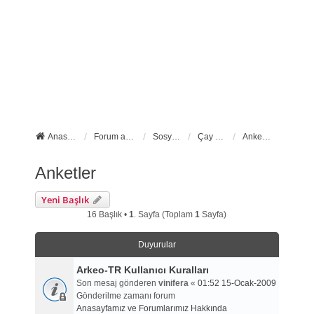
Anasayfa
Forum ana sayfa
Sosyal Forumlarımız
Çay Molası
Anketler
Anketler
Yeni Başlık
16 Başlık •
1
. Sayfa (Toplam
1
Sayfa)
Duyurular
Arkeo-TR Kullanıcı Kuralları
Son mesaj gönderen
vinifera
«
01:52 15-Ocak-2009
Gönderilme zamanı forum
Anasayfamız ve Forumlarımız Hakkında