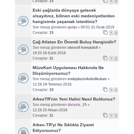
Cevaplar:
15
1
2
Eski çağlarda dünyaya gelecek
olsaydınız, bilinen eski medeniyetlerden
hangisinde yaşamak isterdiniz?
Son mesaj gönderen
genjo
«
00:51 31-Ocak-2019
Cevaplar:
15
1
2
Çağ Atlatan En Önemli Buluş Hangisidir?
Son mesaj gönderen
obsesif kompulsif
«
19:20 28-Eylül-2018
Cevaplar:
11
1
2
MüzeKart Uygulaması Hakkında Ne
Düşünüyorsunuz?
Son mesaj gönderen
endoplazmikdedikulum
«
12:28 29-Temmuz-2018
Cevaplar:
10
1
2
ArkeoTR'nin Yeni Halini Nasıl Buldunuz?
Son mesaj gönderen
dorasis_25
«
12:29 25-Nisan-2018
Cevaplar:
11
1
2
Arkeo-TR'yi Ne Sıklıkla Ziyaret
Ediyorsunuz?