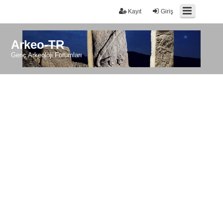
Kayıt
Giriş
Arkeo-TR
Genç Arkeoloji Forumları