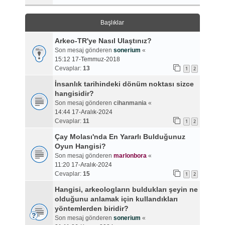
Başlıklar
Arkeo-TR'ye Nasıl Ulaştınız?
Son mesaj gönderen
sonerium
«
15:12 17-Temmuz-2018
Cevaplar:
13
1
2
İnsanlık tarihindeki dönüm noktası sizce
hangisidir?
Son mesaj gönderen
cihanmania
«
14:44 17-Aralık-2024
Cevaplar:
11
1
2
Çay Molası'nda En Yararlı Bulduğunuz
Oyun Hangisi?
Son mesaj gönderen
marlonbora
«
11:20 17-Aralık-2024
Cevaplar:
15
1
2
Hangisi, arkeologların buldukları şeyin ne
olduğunu anlamak için kullandıkları
yöntemlerden biridir?
Son mesaj gönderen
sonerium
«