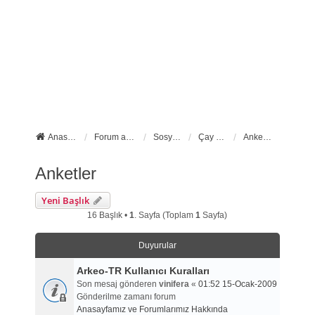
Anasayfa
Forum ana sayfa
Sosyal Forumlarımız
Çay Molası
Anketler
Anketler
Yeni Başlık
16 Başlık •
1
. Sayfa (Toplam
1
Sayfa)
Duyurular
Arkeo-TR Kullanıcı Kuralları
Son mesaj gönderen
vinifera
«
01:52 15-Ocak-2009
Gönderilme zamanı forum
Anasayfamız ve Forumlarımız Hakkında