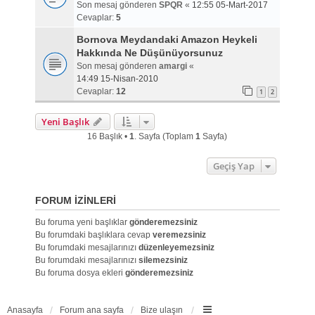
Son mesaj gönderen
SPQR
«
12:55 05-Mart-2017
Cevaplar:
5
Bornova Meydandaki Amazon Heykeli
Hakkında Ne Düşünüyorsunuz
Son mesaj gönderen
amargi
«
14:49 15-Nisan-2010
Cevaplar:
12
1
2
Yeni Başlık
16 Başlık •
1
. Sayfa (Toplam
1
Sayfa)
Geçiş Yap
FORUM IZINLERI
Bu foruma yeni başlıklar
gönderemezsiniz
Bu forumdaki başlıklara cevap
veremezsiniz
Bu forumdaki mesajlarınızı
düzenleyemezsiniz
Bu forumdaki mesajlarınızı
silemezsiniz
Bu foruma dosya ekleri
gönderemezsiniz
Anasayfa
Forum ana sayfa
Bize ulaşın