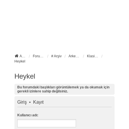
Anasayfa
Forum ana sayfa
# Arşiv
Arkeoloji
Klasik Arkeoloji
Heykel
Heykel
Bu forumdaki başlıkları görüntülemek ya da okumak için
gerekli izinlere sahip değilsiniz.
Giriş
•
Kayıt
Kullanıcı adı: