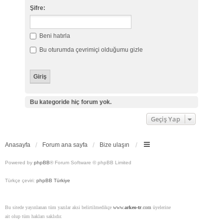
Şifre:
Beni hatırla
Bu oturumda çevrimiçi olduğumu gizle
Bu kategoride hiç forum yok.
Geçiş Yap
Anasayfa
Forum ana sayfa
Bize ulaşın
Powered by
phpBB
® Forum Software © phpBB Limited
Türkçe çeviri:
phpBB Türkiye
Bu sitede yayınlanan tüm yazılar aksi belirtilmedikçe
www.
arkeo-tr
.com
üyelerine
ait olup tüm hakları saklıdır.