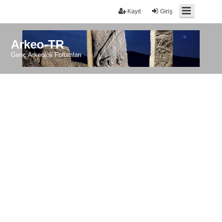
Kayıt
Giriş
Arkeo-TR
Genç Arkeoloji Forumları