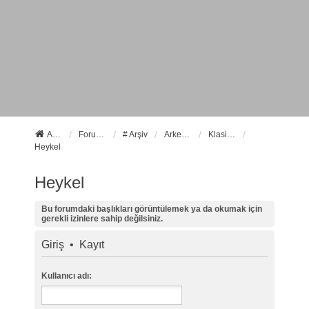
Anasayfa
Forum ana sayfa
# Arşiv
Arkeoloji
Klasik Arkeoloji
Heykel
Heykel
Bu forumdaki başlıkları görüntülemek ya da okumak için
gerekli izinlere sahip değilsiniz.
Giriş
•
Kayıt
Kullanıcı adı: