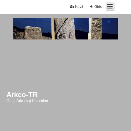
Kayıt
Giriş
Arkeo-TR
Genç Arkeoloji Forumları