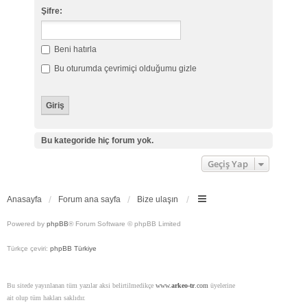
Şifre:
Beni hatırla
Bu oturumda çevrimiçi olduğumu gizle
Bu kategoride hiç forum yok.
Geçiş Yap
Anasayfa
Forum ana sayfa
Bize ulaşın
Powered by
phpBB
® Forum Software © phpBB Limited
Türkçe çeviri:
phpBB Türkiye
Bu sitede yayınlanan tüm yazılar aksi belirtilmedikçe
www.
arkeo-tr
.com
üyelerine
ait olup tüm hakları saklıdır.