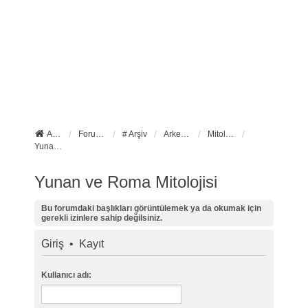
Anasayfa
Forum ana sayfa
# Arşiv
Arkeoloji
Mitoloji ve İkonografi
Yunan ve Roma Mitolojisi
Yunan ve Roma Mitolojisi
Bu forumdaki başlıkları görüntülemek ya da okumak için
gerekli izinlere sahip değilsiniz.
Giriş
•
Kayıt
Kullanıcı adı: