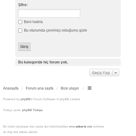
Şifre:
Beni hatırla
Bu oturumda çevrimiçi olduğumu gizle
Bu kategoride hiç forum yok.
Geçiş Yap
Anasayfa
Forum ana sayfa
Bize ulaşın
Powered by
phpBB
® Forum Software © phpBB Limited
Türkçe çeviri:
phpBB Türkiye
Bu sitede yayınlanan tüm yazılar aksi belirtilmedikçe
www.
arkeo-tr
.com
üyelerine
ait olup tüm hakları saklıdır.