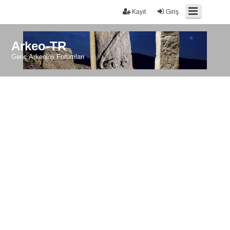
Kayıt
Giriş
Arkeo-TR
Genç Arkeoloji Forumları