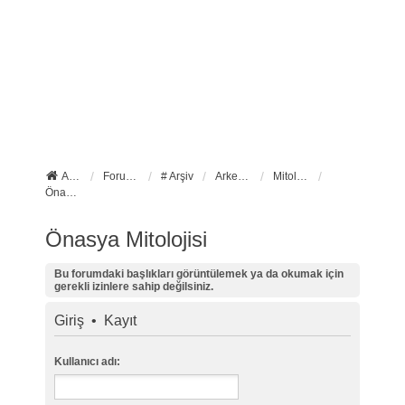
Anasayfa
Forum ana sayfa
# Arşiv
Arkeoloji
Mitoloji ve İkonografi
Önasya Mitolojisi
Önasya Mitolojisi
Bu forumdaki başlıkları görüntülemek ya da okumak için
gerekli izinlere sahip değilsiniz.
Giriş
•
Kayıt
Kullanıcı adı: