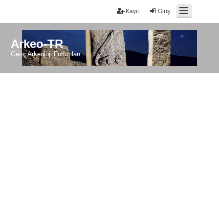
Kayıt
Giriş
Arkeo-TR
Genç Arkeoloji Forumları