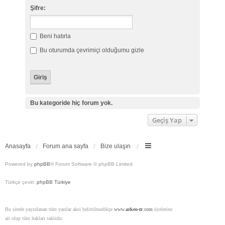
Şifre:
Beni hatırla
Bu oturumda çevrimiçi olduğumu gizle
Bu kategoride hiç forum yok.
Geçiş Yap
Anasayfa
Forum ana sayfa
Bize ulaşın
Powered by
phpBB
® Forum Software © phpBB Limited
Türkçe çeviri:
phpBB Türkiye
Bu sitede yayınlanan tüm yazılar aksi belirtilmedikçe
www.
arkeo-tr
.com
üyelerine
ait olup tüm hakları saklıdır.