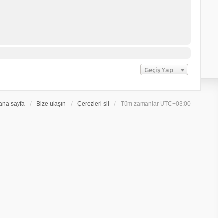
Geçiş Yap
ana sayfa
Bize ulaşın
Çerezleri sil
Tüm zamanlar
UTC+03:00