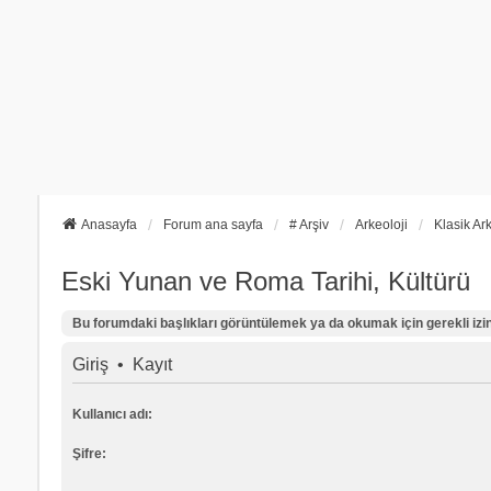
Anasayfa
Forum ana sayfa
# Arşiv
Arkeoloji
Klasik Ark
Eski Yunan ve Roma Tarihi, Kültürü
Bu forumdaki başlıkları görüntülemek ya da okumak için gerekli izinl
Giriş
•
Kayıt
Kullanıcı adı:
Şifre: