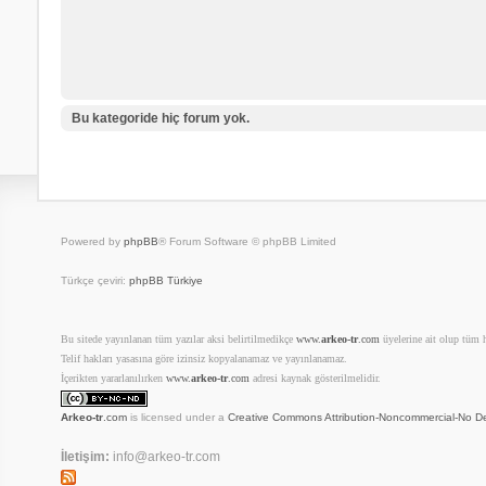
Bu kategoride hiç forum yok.
Powered by
phpBB
® Forum Software © phpBB Limited
Türkçe çeviri:
phpBB Türkiye
Bu sitede yayınlanan tüm yazılar aksi belirtilmedikçe
www.
arkeo-tr
.com
üyelerine ait olup tüm ha
Telif hakları yasasına göre izinsiz kopyalanamaz ve yayınlanamaz.
İçerikten yararlanılırken
www.
arkeo-tr
.com
adresi kaynak gösterilmelidir.
Arkeo-tr
.com
is licensed under a
Creative Commons Attribution-Noncommercial-No De
İletişim:
info@arkeo-tr.com