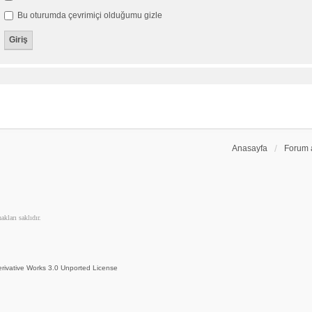
Bu oturumda çevrimiçi olduğumu gizle
Anasayfa
Forum 
kları saklıdır.
rivative Works 3.0 Unported License