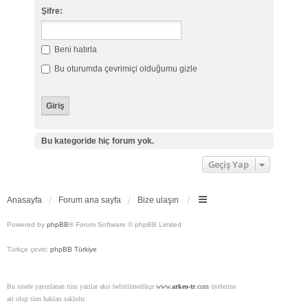
Şifre:
Beni hatırla
Bu oturumda çevrimiçi olduğumu gizle
Bu kategoride hiç forum yok.
Geçiş Yap
Anasayfa
Forum ana sayfa
Bize ulaşın
Powered by
phpBB
® Forum Software © phpBB Limited
Türkçe çeviri:
phpBB Türkiye
Bu sitede yayınlanan tüm yazılar aksi belirtilmedikçe
www.
arkeo-tr
.com
üyelerine
ait olup tüm hakları saklıdır.