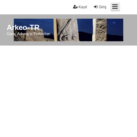
Kayıt
Giriş
Arkeo-TR
Genç Arkeoloji Forumları