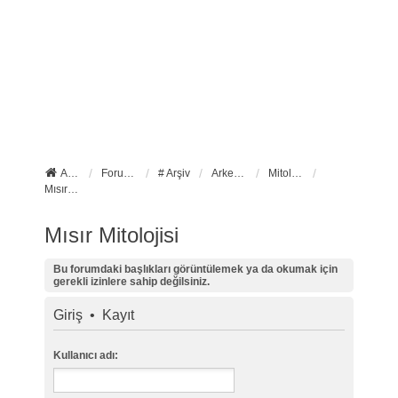
Anasayfa
Forum ana sayfa
# Arşiv
Arkeoloji
Mitoloji ve İkonografi
Mısır Mitolojisi
Mısır Mitolojisi
Bu forumdaki başlıkları görüntülemek ya da okumak için
gerekli izinlere sahip değilsiniz.
Giriş
•
Kayıt
Kullanıcı adı: