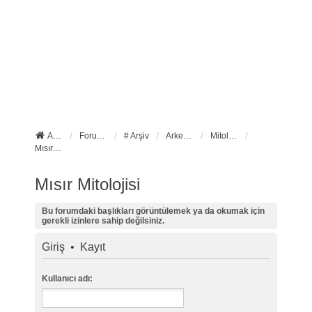
Anasayfa
Forum ana sayfa
# Arşiv
Arkeoloji
Mitoloji ve İkonografi
Mısır Mitolojisi
Mısır Mitolojisi
Bu forumdaki başlıkları görüntülemek ya da okumak için
gerekli izinlere sahip değilsiniz.
Giriş
•
Kayıt
Kullanıcı adı: