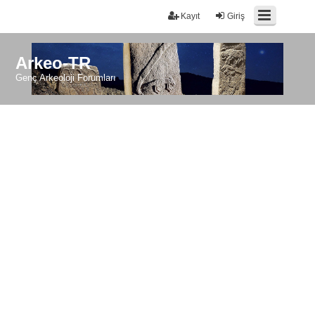
Kayıt
Giriş
Arkeo-TR
Genç Arkeoloji Forumları