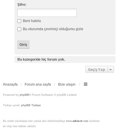
Şifre:
Beni hatırla
Bu oturumda çevrimiçi olduğumu gizle
Bu kategoride hiç forum yok.
Geçiş Yap
Anasayfa
Forum ana sayfa
Bize ulaşın
Powered by
phpBB
® Forum Software © phpBB Limited
Türkçe çeviri:
phpBB Türkiye
Bu sitede yayınlanan tüm yazılar aksi belirtilmedikçe
www.
arkeo-tr
.com
üyelerine
ait olup tüm hakları saklıdır.