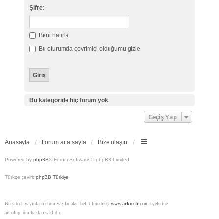
Şifre:
Beni hatırla
Bu oturumda çevrimiçi olduğumu gizle
Bu kategoride hiç forum yok.
Geçiş Yap
Anasayfa
Forum ana sayfa
Bize ulaşın
Powered by
phpBB
® Forum Software © phpBB Limited
Türkçe çeviri:
phpBB Türkiye
Bu sitede yayınlanan tüm yazılar aksi belirtilmedikçe
www.
arkeo-tr
.com
üyelerine
ait olup tüm hakları saklıdır.