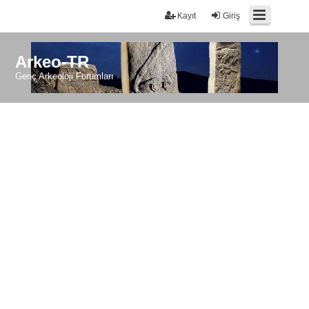
Kayıt
Giriş
Arkeo-TR
Genç Arkeoloji Forumları