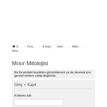
Anasayfa
Forum ana sayfa
# Arşiv
Arkeoloji
Mitoloji ve İkonografi
Mısır Mitolojisi
Mısır Mitolojisi
Bu forumdaki başlıkları görüntülemek ya da okumak için
gerekli izinlere sahip değilsiniz.
Giriş
•
Kayıt
Kullanıcı adı: