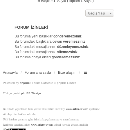
19 Başlık •
1
. Sayfa (Toplam
1
Sayfa)
Geçiş Yap
FORUM IZINLERI
Bu foruma yeni başlıklar
gönderemezsiniz
Bu forumdaki başlıklara cevap
veremezsiniz
Bu forumdaki mesajlarınızı
düzenleyemezsiniz
Bu forumdaki mesajlarınızı
silemezsiniz
Bu foruma dosya ekleri
gönderemezsiniz
Anasayfa
Forum ana sayfa
Bize ulaşın
Powered by
phpBB
® Forum Software © phpBB Limited
Türkçe çeviri:
phpBB Türkiye
Bu sitede yayınlanan tüm yazılar aksi belirtilmedikçe
www.
arkeo-tr
.com
üyelerine
ait olup tüm hakları saklıdır.
Telif hakları yasasına göre izinsiz kopyalanamaz ve yayınlanamaz.
İçerikten yararlanılırken
www.
arkeo-tr
.com
adresi kaynak gösterilmelidir.