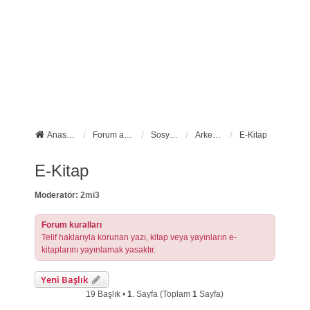
Anasayfa
Forum ana sayfa
Sosyal Forumlarımız
Arkeo-TR Kütüphanesi
E-Kitap
E-Kitap
Moderatör:
2mi3
Forum kuralları
Telif haklarıyla korunan yazı, kitap veya yayınların e-
kitaplarını yayınlamak yasaktır.
Yeni Başlık
19 Başlık •
1
. Sayfa (Toplam
1
Sayfa)