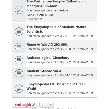
The Parthenon-Temple-Cathedral-
Mosque-Ruin-Icon
Son mesaj gönderen
sonerium
«
23:53 26-Aralık-2009
Cevaplar:
2
The Encyclopedia of Ancient Natural
Scientists
Son mesaj gönderen
2mi3
«
03:19 25-Aralık-2009
Rome At War AD 292-696
Son mesaj gönderen
2mi3
«
03:03 25-Aralık-2009
Archaeological Chemistry
Son mesaj gönderen
2mi3
«
19:25 24-Aralık-2009
Ancient Greece Vol.3
Son mesaj gönderen
2mi3
«
01:10 23-Aralık-2009
Encyclopedia Of The Ancient Greek
World
Son mesaj gönderen
2mi3
«
00:55 23-Aralık-2009
Yeni Başlık