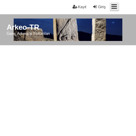
Kayıt
Giriş
Arkeo-TR
Genç Arkeoloji Forumları