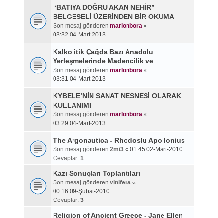
“BATIYA DOĞRU AKAN NEHİR”
BELGESELİ ÜZERİNDEN BİR OKUMA
Son mesaj gönderen
marlonbora
«
03:32 04-Mart-2013
Kalkolitik Çağda Bazı Anadolu
Yerleşmelerinde Madencilik ve
Son mesaj gönderen
marlonbora
«
03:31 04-Mart-2013
KYBELE’NİN SANAT NESNESİ OLARAK
KULLANIMI
Son mesaj gönderen
marlonbora
«
03:29 04-Mart-2013
The Argonautica - Rhodoslu Apollonius
Son mesaj gönderen
2mi3
«
01:45 02-Mart-2010
Cevaplar:
1
Kazı Sonuçları Toplantıları
Son mesaj gönderen
vinifera
«
00:16 09-Şubat-2010
Cevaplar:
3
Religion of Ancient Greece - Jane Ellen