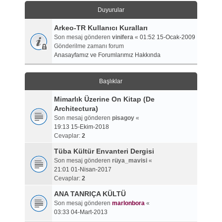
Duyurular
Arkeo-TR Kullanıcı Kuralları
Son mesaj gönderen
vinifera
«
01:52 15-Ocak-2009
Gönderilme zamanı forum
Anasayfamız ve Forumlarımız Hakkında
Başlıklar
Mimarlık Üzerine On Kitap (De
Architectura)
Son mesaj gönderen
pisagoy
«
19:13 15-Ekim-2018
Cevaplar:
2
Tüba Kültür Envanteri Dergisi
Son mesaj gönderen
rüya_mavisi
«
21:01 01-Nisan-2017
Cevaplar:
2
ANA TANRIÇA KÜLTÜ
Son mesaj gönderen
marlonbora
«
03:33 04-Mart-2013