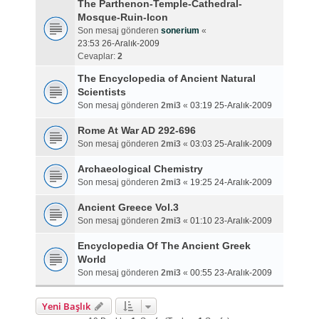
The Parthenon-Temple-Cathedral-
Mosque-Ruin-Icon
Son mesaj gönderen
sonerium
«
23:53 26-Aralık-2009
Cevaplar:
2
The Encyclopedia of Ancient Natural
Scientists
Son mesaj gönderen
2mi3
«
03:19 25-Aralık-2009
Rome At War AD 292-696
Son mesaj gönderen
2mi3
«
03:03 25-Aralık-2009
Archaeological Chemistry
Son mesaj gönderen
2mi3
«
19:25 24-Aralık-2009
Ancient Greece Vol.3
Son mesaj gönderen
2mi3
«
01:10 23-Aralık-2009
Encyclopedia Of The Ancient Greek
World
Son mesaj gönderen
2mi3
«
00:55 23-Aralık-2009
Yeni Başlık