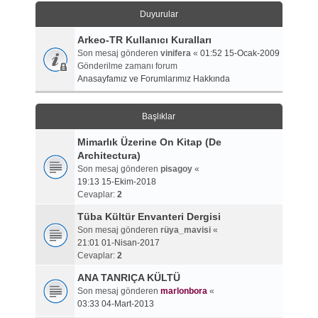
Duyurular
Arkeo-TR Kullanıcı Kuralları
Son mesaj gönderen
vinifera
«
01:52 15-Ocak-2009
Gönderilme zamanı forum
Anasayfamız ve Forumlarımız Hakkında
Başlıklar
Mimarlık Üzerine On Kitap (De
Architectura)
Son mesaj gönderen
pisagoy
«
19:13 15-Ekim-2018
Cevaplar:
2
Tüba Kültür Envanteri Dergisi
Son mesaj gönderen
rüya_mavisi
«
21:01 01-Nisan-2017
Cevaplar:
2
ANA TANRIÇA KÜLTÜ
Son mesaj gönderen
marlonbora
«
03:33 04-Mart-2013