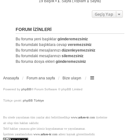
19 Başlık •
1
. Sayfa (Toplam
1
Sayfa)
Geçiş Yap
FORUM IZINLERI
Bu foruma yeni başlıklar
gönderemezsiniz
Bu forumdaki başlıklara cevap
veremezsiniz
Bu forumdaki mesajlarınızı
düzenleyemezsiniz
Bu forumdaki mesajlarınızı
silemezsiniz
Bu foruma dosya ekleri
gönderemezsiniz
Anasayfa
Forum ana sayfa
Bize ulaşın
Powered by
phpBB
® Forum Software © phpBB Limited
Türkçe çeviri:
phpBB Türkiye
Bu sitede yayınlanan tüm yazılar aksi belirtilmedikçe
www.
arkeo-tr
.com
üyelerine
ait olup tüm hakları saklıdır.
Telif hakları yasasına göre izinsiz kopyalanamaz ve yayınlanamaz.
İçerikten yararlanılırken
www.
arkeo-tr
.com
adresi kaynak gösterilmelidir.