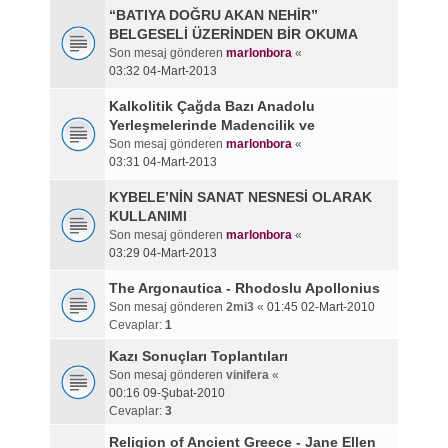
“BATIYA DOĞRU AKAN NEHİR”
BELGESELİ ÜZERİNDEN BİR OKUMA
Son mesaj gönderen
marlonbora
«
03:32 04-Mart-2013
Kalkolitik Çağda Bazı Anadolu
Yerleşmelerinde Madencilik ve
Son mesaj gönderen
marlonbora
«
03:31 04-Mart-2013
KYBELE’NİN SANAT NESNESİ OLARAK
KULLANIMI
Son mesaj gönderen
marlonbora
«
03:29 04-Mart-2013
The Argonautica - Rhodoslu Apollonius
Son mesaj gönderen
2mi3
«
01:45 02-Mart-2010
Cevaplar:
1
Kazı Sonuçları Toplantıları
Son mesaj gönderen
vinifera
«
00:16 09-Şubat-2010
Cevaplar:
3
Religion of Ancient Greece - Jane Ellen