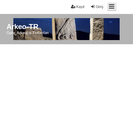
Kayıt
Giriş
Arkeo-TR
Genç Arkeoloji Forumları