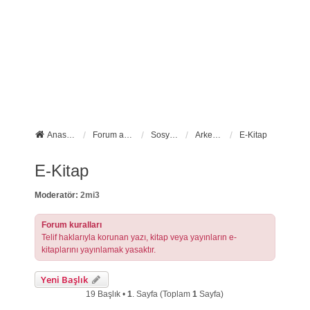
Anasayfa
Forum ana sayfa
Sosyal Forumlarımız
Arkeo-TR Kütüphanesi
E-Kitap
E-Kitap
Moderatör:
2mi3
Forum kuralları
Telif haklarıyla korunan yazı, kitap veya yayınların e-
kitaplarını yayınlamak yasaktır.
Yeni Başlık
19 Başlık •
1
. Sayfa (Toplam
1
Sayfa)