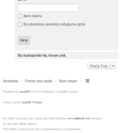
Beni hatırla
Bu oturumda çevrimiçi olduğumu gizle
Bu kategoride hiç forum yok.
Geçiş Yap
Anasayfa
Forum ana sayfa
Bize ulaşın
Powered by
phpBB
® Forum Software © phpBB Limited
Türkçe çeviri:
phpBB Türkiye
Bu sitede yayınlanan tüm yazılar aksi belirtilmedikçe
www.
arkeo-tr
.com
üyelerine
ait olup tüm hakları saklıdır.
Telif hakları yasasına göre izinsiz kopyalanamaz ve yayınlanamaz.