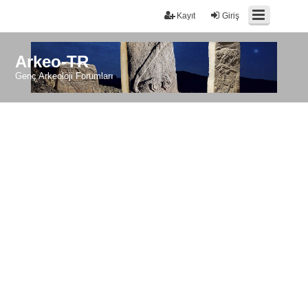
Kayıt
Giriş
Arkeo-TR
Genç Arkeoloji Forumları