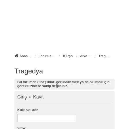
Anasayfa
Forum ana sayfa
# Arşiv
Arkeo Sanat
Tragedya
Tragedya
Bu forumdaki başlıkları görüntülemek ya da okumak için
gerekli izinlere sahip değilsiniz.
Giriş
•
Kayıt
Kullanıcı adı:
Şifre: