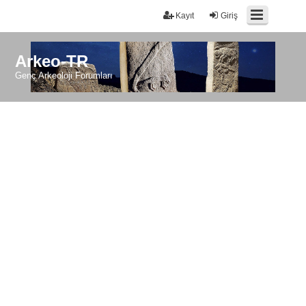
Kayıt
Giriş
Arkeo-TR
Genç Arkeoloji Forumları