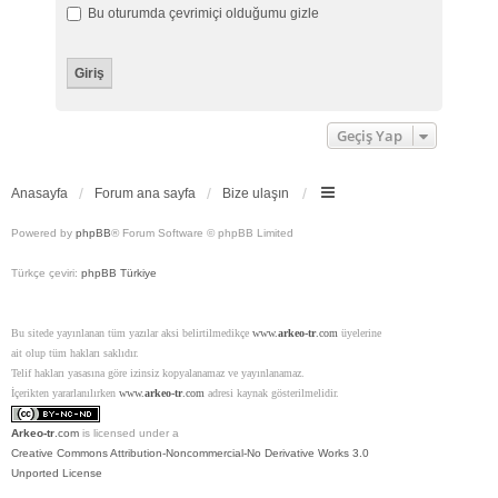
Bu oturumda çevrimiçi olduğumu gizle
Geçiş Yap
Anasayfa
Forum ana sayfa
Bize ulaşın
Powered by
phpBB
® Forum Software © phpBB Limited
Türkçe çeviri:
phpBB Türkiye
Bu sitede yayınlanan tüm yazılar aksi belirtilmedikçe
www.
arkeo-tr
.com
üyelerine
ait olup tüm hakları saklıdır.
Telif hakları yasasına göre izinsiz kopyalanamaz ve yayınlanamaz.
İçerikten yararlanılırken
www.
arkeo-tr
.com
adresi kaynak gösterilmelidir.
Arkeo-tr
.com
is licensed under a
Creative Commons Attribution-Noncommercial-No Derivative Works 3.0
Unported License