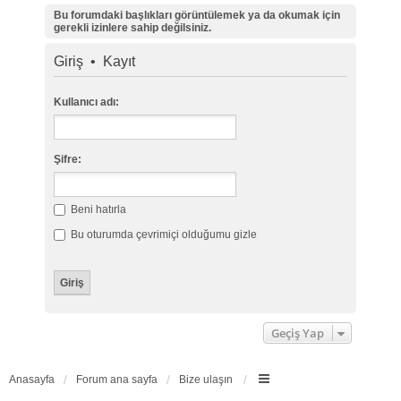
Bu forumdaki başlıkları görüntülemek ya da okumak için
gerekli izinlere sahip değilsiniz.
Giriş
•
Kayıt
Kullanıcı adı:
Şifre:
Beni hatırla
Bu oturumda çevrimiçi olduğumu gizle
Geçiş Yap
Anasayfa
Forum ana sayfa
Bize ulaşın