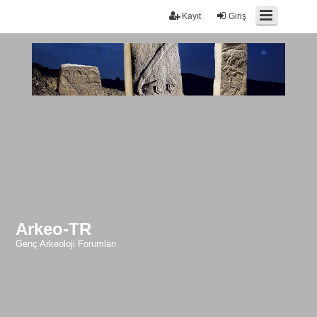
Kayıt
Giriş
Arkeo-TR
Genç Arkeoloji Forumları