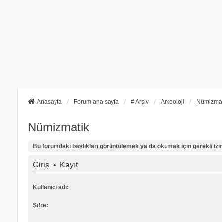
Anasayfa
Forum ana sayfa
# Arşiv
Arkeoloji
Nümizmat
Nümizmatik
Bu forumdaki başlıkları görüntülemek ya da okumak için gerekli izinl
Giriş
•
Kayıt
Kullanıcı adı:
Şifre: