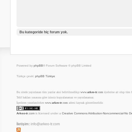
Bu kategoride hiç forum yok.
Powered by
phpBB
® Forum Software © phpBB Limited
Türkçe çeviri:
phpBB Türkiye
Bu sitede yayınlanan tüm yazılar aksi belirtilmedikçe
www.
arkeo-tr
.com
üyelerine ait olup tüm ha
Telif hakları yasasına göre izinsiz kopyalanamaz ve yayınlanamaz.
İçerikten yararlanılırken
www.
arkeo-tr
.com
adresi kaynak gösterilmelidir.
Arkeo-tr
.com
is licensed under a
Creative Commons Attribution-Noncommercial-No De
İletişim:
info@arkeo-tr.com