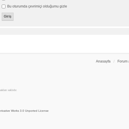
Bu oturumda çevrimiçi olduğumu gizle
Anasayfa
Forum 
kları saklıdır.
rivative Works 3.0 Unported License