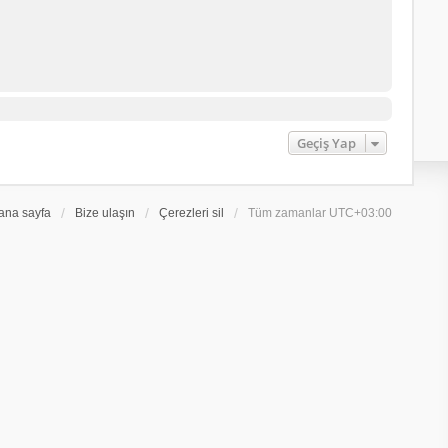
Geçiş Yap
ana sayfa
Bize ulaşın
Çerezleri sil
Tüm zamanlar
UTC+03:00