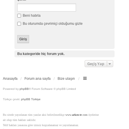
Beni hatırla
Bu oturumda çevrimiçi olduğumu gizle
Bu kategoride hiç forum yok.
Geçiş Yap
Anasayfa
Forum ana sayfa
Bize ulaşın
Powered by
phpBB
® Forum Software © phpBB Limited
Türkçe çeviri:
phpBB Türkiye
Bu sitede yayınlanan tüm yazılar aksi belirtilmedikçe
www.
arkeo-tr
.com
üyelerine
ait olup tüm hakları saklıdır.
Telif hakları yasasına göre izinsiz kopyalanamaz ve yayınlanamaz.