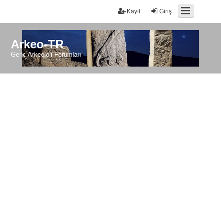
Kayıt
Giriş
Arkeo-TR
Genç Arkeoloji Forumları