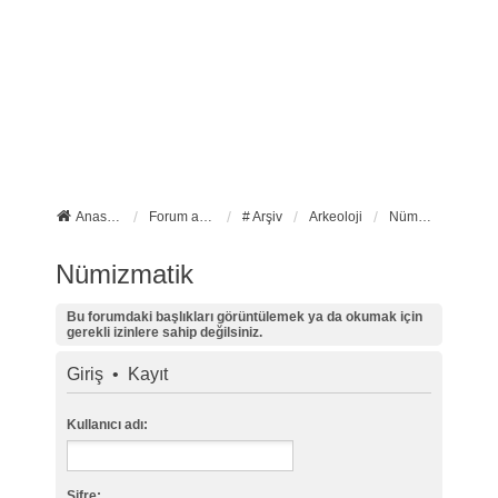
Anasayfa
Forum ana sayfa
# Arşiv
Arkeoloji
Nümizmatik
Nümizmatik
Bu forumdaki başlıkları görüntülemek ya da okumak için
gerekli izinlere sahip değilsiniz.
Giriş
•
Kayıt
Kullanıcı adı:
Şifre: