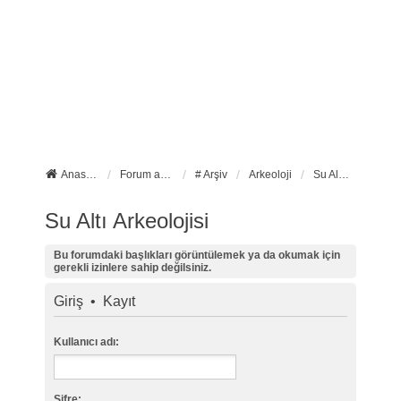
Anasayfa
Forum ana sayfa
# Arşiv
Arkeoloji
Su Altı Arkeolojisi
Su Altı Arkeolojisi
Bu forumdaki başlıkları görüntülemek ya da okumak için
gerekli izinlere sahip değilsiniz.
Giriş
•
Kayıt
Kullanıcı adı:
Şifre: