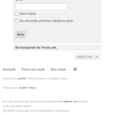
Beni hatırla
Bu oturumda çevrimiçi olduğumu gizle
Bu kategoride hiç forum yok.
Geçiş Yap
Anasayfa
Forum ana sayfa
Bize ulaşın
Powered by
phpBB
® Forum Software © phpBB Limited
Türkçe çeviri:
phpBB Türkiye
Bu sitede yayınlanan tüm yazılar aksi belirtilmedikçe
www.
arkeo-tr
.com
üyelerine
ait olup tüm hakları saklıdır.
Telif hakları yasasına göre izinsiz kopyalanamaz ve yayınlanamaz.