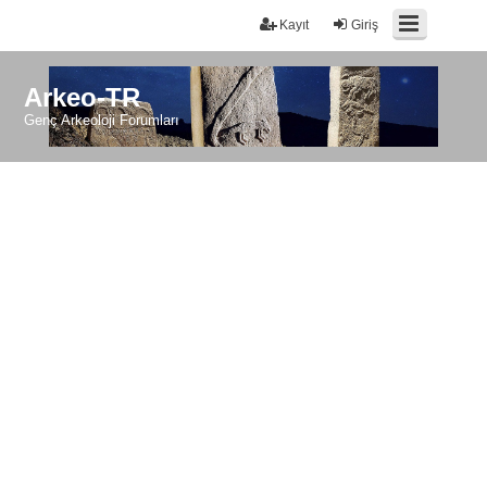
Kayıt
Giriş
Arkeo-TR
Genç Arkeoloji Forumları