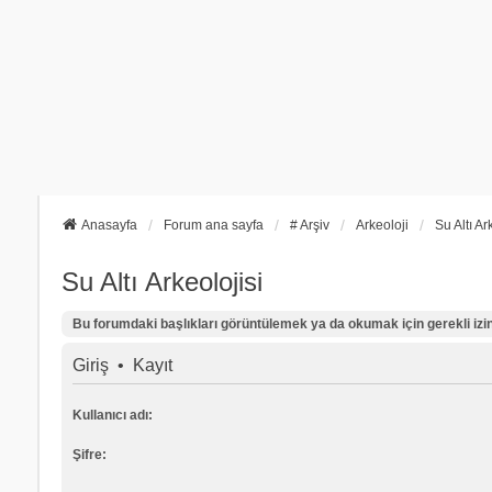
Anasayfa
Forum ana sayfa
# Arşiv
Arkeoloji
Su Altı Ar
Su Altı Arkeolojisi
Bu forumdaki başlıkları görüntülemek ya da okumak için gerekli izinl
Giriş
•
Kayıt
Kullanıcı adı:
Şifre: