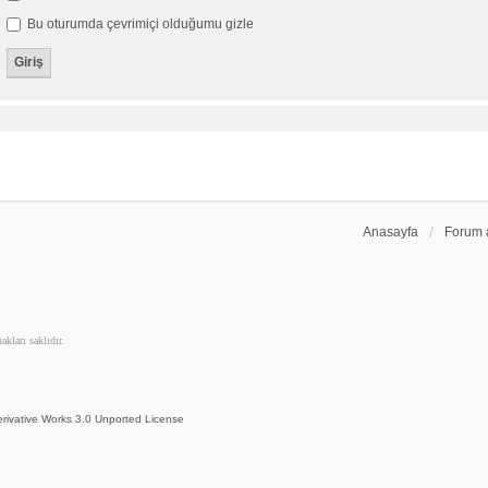
Bu oturumda çevrimiçi olduğumu gizle
Anasayfa
Forum 
kları saklıdır.
rivative Works 3.0 Unported License