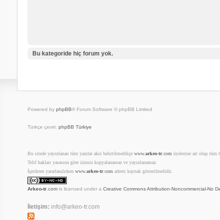
Bu kategoride hiç forum yok.
Powered by
phpBB
® Forum Software © phpBB Limited
Türkçe çeviri:
phpBB Türkiye
Bu sitede yayınlanan tüm yazılar aksi belirtilmedikçe
www.
arkeo-tr
.com
üyelerine ait olup tüm ha
Telif hakları yasasına göre izinsiz kopyalanamaz ve yayınlanamaz.
İçerikten yararlanılırken
www.
arkeo-tr
.com
adresi kaynak gösterilmelidir.
Arkeo-tr
.com
is licensed under a
Creative Commons Attribution-Noncommercial-No De
İletişim:
info@arkeo-tr.com