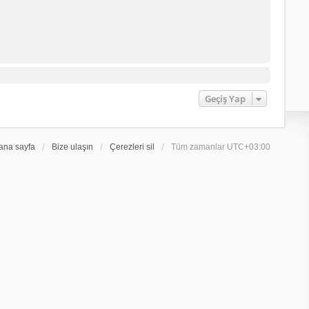
Geçiş Yap
ana sayfa
Bize ulaşın
Çerezleri sil
Tüm zamanlar
UTC+03:00