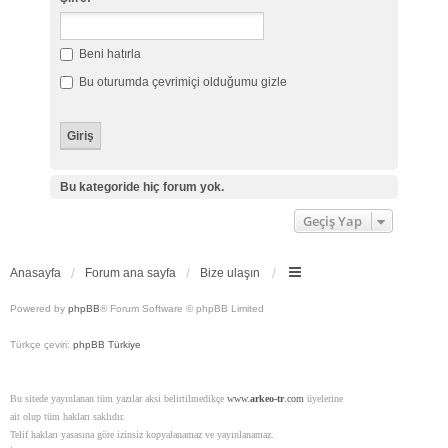
Beni hatırla
Bu oturumda çevrimiçi olduğumu gizle
Bu kategoride hiç forum yok.
Geçiş Yap
Anasayfa
Forum ana sayfa
Bize ulaşın
Powered by
phpBB
® Forum Software © phpBB Limited
Türkçe çeviri:
phpBB Türkiye
Bu sitede yayınlanan tüm yazılar aksi belirtilmedikçe
www.
arkeo-tr
.com
üyelerine
ait olup tüm hakları saklıdır.
Telif hakları yasasına göre izinsiz kopyalanamaz ve yayınlanamaz.