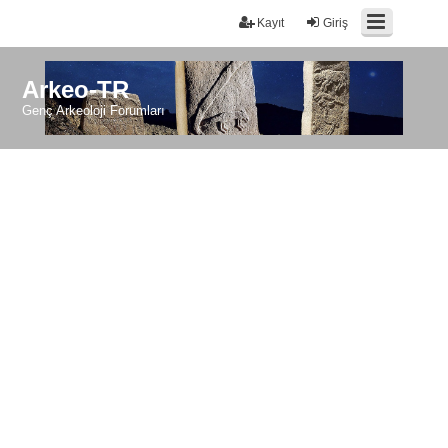
Kayıt
Giriş
Arkeo-TR
Genç Arkeoloji Forumları