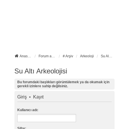
Anasayfa
Forum ana sayfa
# Arşiv
Arkeoloji
Su Altı Arkeolojisi
Su Altı Arkeolojisi
Bu forumdaki başlıkları görüntülemek ya da okumak için
gerekli izinlere sahip değilsiniz.
Giriş
•
Kayıt
Kullanıcı adı:
Şifre: