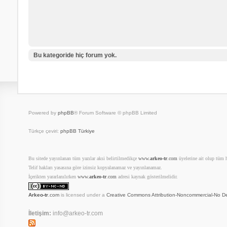
Bu kategoride hiç forum yok.
Powered by
phpBB
® Forum Software © phpBB Limited
Türkçe çeviri:
phpBB Türkiye
Bu sitede yayınlanan tüm yazılar aksi belirtilmedikçe
www.
arkeo-tr
.com
üyelerine ait olup tüm ha
Telif hakları yasasına göre izinsiz kopyalanamaz ve yayınlanamaz.
İçerikten yararlanılırken
www.
arkeo-tr
.com
adresi kaynak gösterilmelidir.
Arkeo-tr
.com
is licensed under a
Creative Commons Attribution-Noncommercial-No De
İletişim:
info@arkeo-tr.com