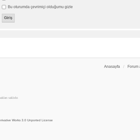
Bu oturumda çevrimiçi olduğumu gizle
Anasayfa
Forum 
kları saklıdır.
rivative Works 3.0 Unported License