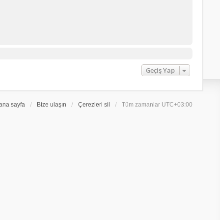
Geçiş Yap
ana sayfa
Bize ulaşın
Çerezleri sil
Tüm zamanlar
UTC+03:00