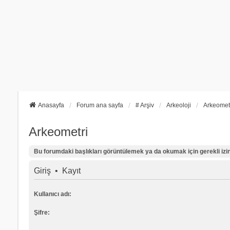
Anasayfa
Forum ana sayfa
# Arşiv
Arkeoloji
Arkeomet
Arkeometri
Bu forumdaki başlıkları görüntülemek ya da okumak için gerekli izinl
Giriş
•
Kayıt
Kullanıcı adı:
Şifre: