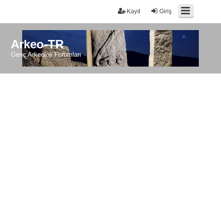
Kayıt
Giriş
Arkeo-TR
Genç Arkeoloji Forumları