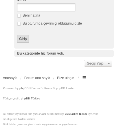
Beni hatırla
Bu oturumda çevrimiçi olduğumu gizle
Bu kategoride hiç forum yok.
Geçiş Yap
Anasayfa
Forum ana sayfa
Bize ulaşın
Powered by
phpBB
® Forum Software © phpBB Limited
Türkçe çeviri:
phpBB Türkiye
Bu sitede yayınlanan tüm yazılar aksi belirtilmedikçe
www.
arkeo-tr
.com
üyelerine
ait olup tüm hakları saklıdır.
Telif hakları yasasına göre izinsiz kopyalanamaz ve yayınlanamaz.