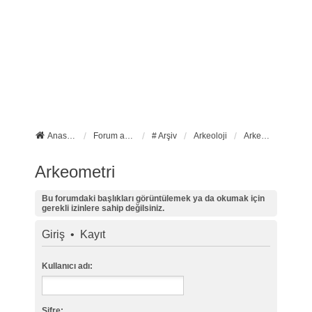
Anasayfa
Forum ana sayfa
# Arşiv
Arkeoloji
Arkeometri
Arkeometri
Bu forumdaki başlıkları görüntülemek ya da okumak için
gerekli izinlere sahip değilsiniz.
Giriş
•
Kayıt
Kullanıcı adı:
Şifre: