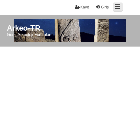
Kayıt
Giriş
Arkeo-TR
Genç Arkeoloji Forumları