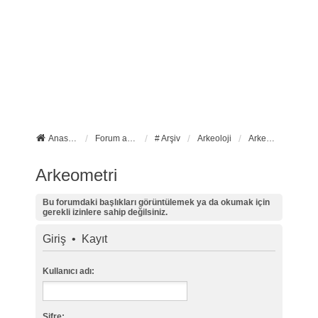
Anasayfa
Forum ana sayfa
# Arşiv
Arkeoloji
Arkeometri
Arkeometri
Bu forumdaki başlıkları görüntülemek ya da okumak için
gerekli izinlere sahip değilsiniz.
Giriş
•
Kayıt
Kullanıcı adı:
Şifre: