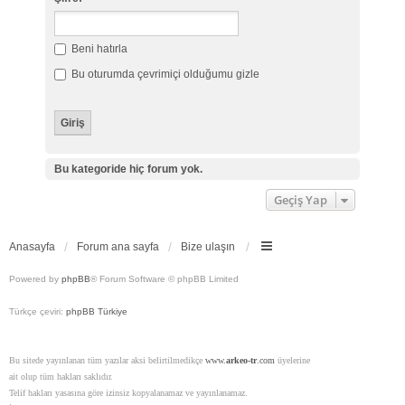
Beni hatırla
Bu oturumda çevrimiçi olduğumu gizle
Bu kategoride hiç forum yok.
Geçiş Yap
Anasayfa
Forum ana sayfa
Bize ulaşın
Powered by
phpBB
® Forum Software © phpBB Limited
Türkçe çeviri:
phpBB Türkiye
Bu sitede yayınlanan tüm yazılar aksi belirtilmedikçe
www.
arkeo-tr
.com
üyelerine
ait olup tüm hakları saklıdır.
Telif hakları yasasına göre izinsiz kopyalanamaz ve yayınlanamaz.