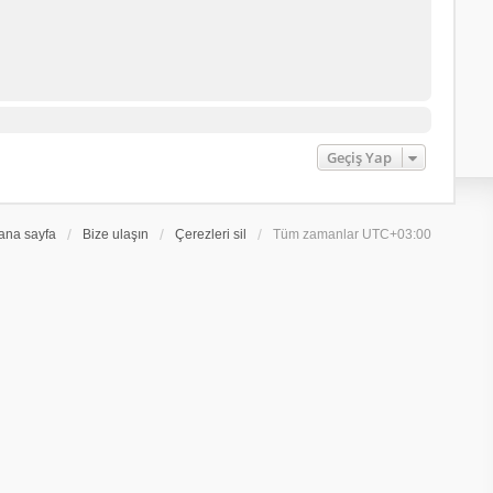
Geçiş Yap
ana sayfa
Bize ulaşın
Çerezleri sil
Tüm zamanlar
UTC+03:00