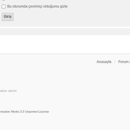
Bu oturumda çevrimiçi olduğumu gizle
Anasayfa
Forum 
kları saklıdır.
rivative Works 3.0 Unported License