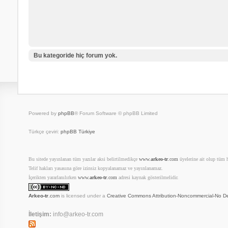
Bu kategoride hiç forum yok.
Powered by
phpBB
® Forum Software © phpBB Limited
Türkçe çeviri:
phpBB Türkiye
Bu sitede yayınlanan tüm yazılar aksi belirtilmedikçe
www.
arkeo-tr
.com
üyelerine ait olup tüm ha
Telif hakları yasasına göre izinsiz kopyalanamaz ve yayınlanamaz.
İçerikten yararlanılırken
www.
arkeo-tr
.com
adresi kaynak gösterilmelidir.
Arkeo-tr
.com
is licensed under a
Creative Commons Attribution-Noncommercial-No De
İletişim:
info@arkeo-tr.com