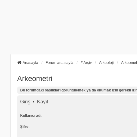
Anasayfa
Forum ana sayfa
# Arşiv
Arkeoloji
Arkeomet
Arkeometri
Bu forumdaki başlıkları görüntülemek ya da okumak için gerekli izinl
Giriş
•
Kayıt
Kullanıcı adı:
Şifre: