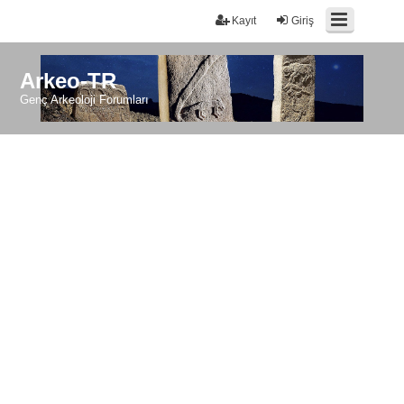
Kayıt
Giriş
Arkeo-TR
Genç Arkeoloji Forumları