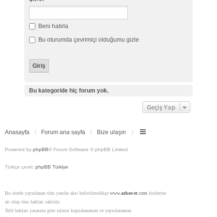
Beni hatırla
Bu oturumda çevrimiçi olduğumu gizle
Bu kategoride hiç forum yok.
Geçiş Yap
Anasayfa
Forum ana sayfa
Bize ulaşın
Powered by
phpBB
® Forum Software © phpBB Limited
Türkçe çeviri:
phpBB Türkiye
Bu sitede yayınlanan tüm yazılar aksi belirtilmedikçe
www.
arkeo-tr
.com
üyelerine
ait olup tüm hakları saklıdır.
Telif hakları yasasına göre izinsiz kopyalanamaz ve yayınlanamaz.