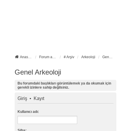
Anasayfa
Forum ana sayfa
# Arşiv
Arkeoloji
Genel Arkeoloji
Genel Arkeoloji
Bu forumdaki başlıkları görüntülemek ya da okumak için
gerekli izinlere sahip değilsiniz.
Giriş
•
Kayıt
Kullanıcı adı:
Şifre: