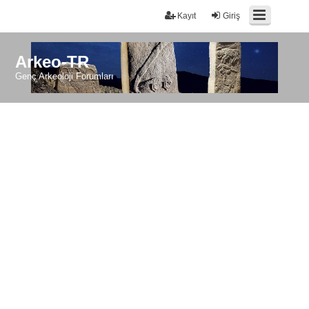
Kayıt
Giriş
Arkeo-TR
Genç Arkeoloji Forumları