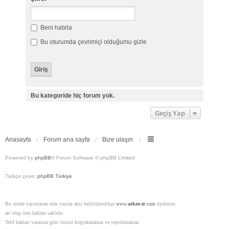
Beni hatırla
Bu oturumda çevrimiçi olduğumu gizle
Bu kategoride hiç forum yok.
Geçiş Yap
Anasayfa
Forum ana sayfa
Bize ulaşın
Powered by
phpBB
® Forum Software © phpBB Limited
Türkçe çeviri:
phpBB Türkiye
Bu sitede yayınlanan tüm yazılar aksi belirtilmedikçe
www.
arkeo-tr
.com
üyelerine
ait olup tüm hakları saklıdır.
Telif hakları yasasına göre izinsiz kopyalanamaz ve yayınlanamaz.