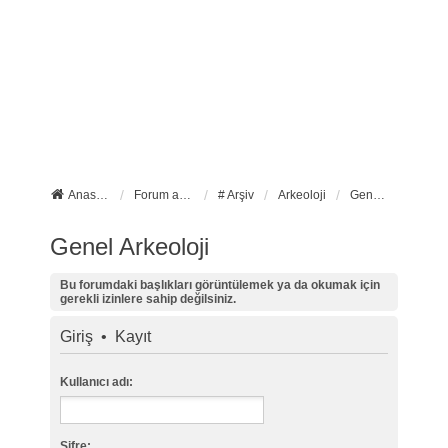
Anasayfa
Forum ana sayfa
# Arşiv
Arkeoloji
Genel Arkeoloji
Genel Arkeoloji
Bu forumdaki başlıkları görüntülemek ya da okumak için
gerekli izinlere sahip değilsiniz.
Giriş
•
Kayıt
Kullanıcı adı:
Şifre: