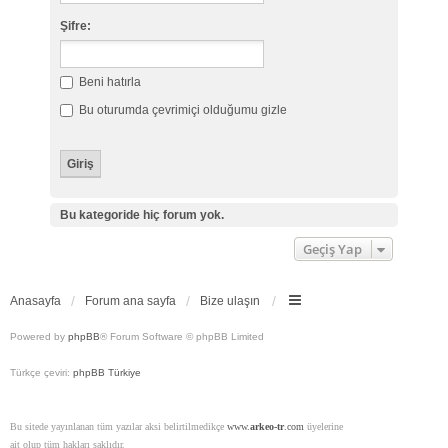
Şifre:
Beni hatırla
Bu oturumda çevrimiçi olduğumu gizle
Bu kategoride hiç forum yok.
Geçiş Yap
Anasayfa
Forum ana sayfa
Bize ulaşın
Powered by
phpBB
® Forum Software © phpBB Limited
Türkçe çeviri:
phpBB Türkiye
Bu sitede yayınlanan tüm yazılar aksi belirtilmedikçe
www.
arkeo-tr
.com
üyelerine
ait olup tüm hakları saklıdır.