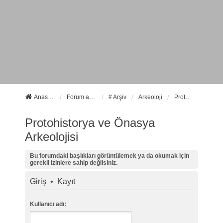
Anasayfa
Forum ana sayfa
# Arşiv
Arkeoloji
Protohistorya ve Önasya Arkeolojisi
Protohistorya ve Önasya
Arkeolojisi
Bu forumdaki başlıkları görüntülemek ya da okumak için
gerekli izinlere sahip değilsiniz.
Giriş
•
Kayıt
Kullanıcı adı: