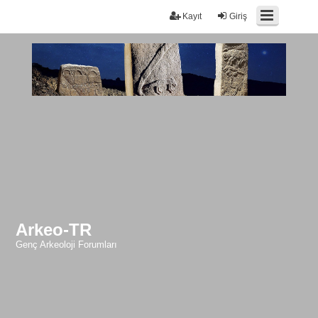
Kayıt
Giriş
Arkeo-TR
Genç Arkeoloji Forumları