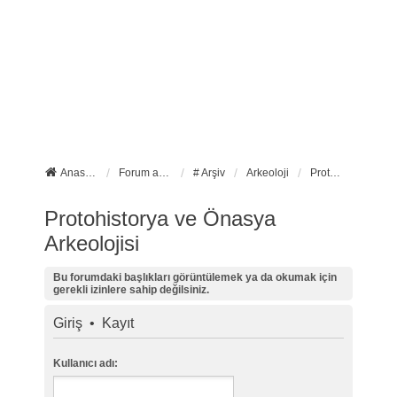
Anasayfa
Forum ana sayfa
# Arşiv
Arkeoloji
Protohistorya ve Önasya Arkeolojisi
Protohistorya ve Önasya
Arkeolojisi
Bu forumdaki başlıkları görüntülemek ya da okumak için
gerekli izinlere sahip değilsiniz.
Giriş
•
Kayıt
Kullanıcı adı: