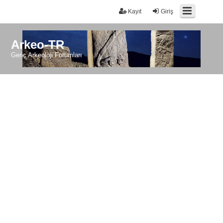
Kayıt
Giriş
Arkeo-TR
Genç Arkeoloji Forumları