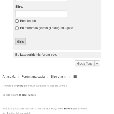
Şifre:
Beni hatırla
Bu oturumda çevrimiçi olduğumu gizle
Bu kategoride hiç forum yok.
Geçiş Yap
Anasayfa
Forum ana sayfa
Bize ulaşın
Powered by
phpBB
® Forum Software © phpBB Limited
Türkçe çeviri:
phpBB Türkiye
Bu sitede yayınlanan tüm yazılar aksi belirtilmedikçe
www.
arkeo-tr
.com
üyelerine
ait olup tüm hakları saklıdır.