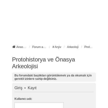
Anasayfa
Forum ana sayfa
# Arşiv
Arkeoloji
Protohistorya ve Önasya Arkeolojisi
Protohistorya ve Önasya
Arkeolojisi
Bu forumdaki başlıkları görüntülemek ya da okumak için
gerekli izinlere sahip değilsiniz.
Giriş
•
Kayıt
Kullanıcı adı: