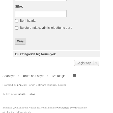
Şifre:
Beni hatırla
Bu oturumda çevrimiçi olduğumu gizle
Bu kategoride hiç forum yok.
Geçiş Yap
Anasayfa
Forum ana sayfa
Bize ulaşın
Powered by
phpBB
® Forum Software © phpBB Limited
Türkçe çeviri:
phpBB Türkiye
Bu sitede yayınlanan tüm yazılar aksi belirtilmedikçe
www.
arkeo-tr
.com
üyelerine
ait olup tüm hakları saklıdır.