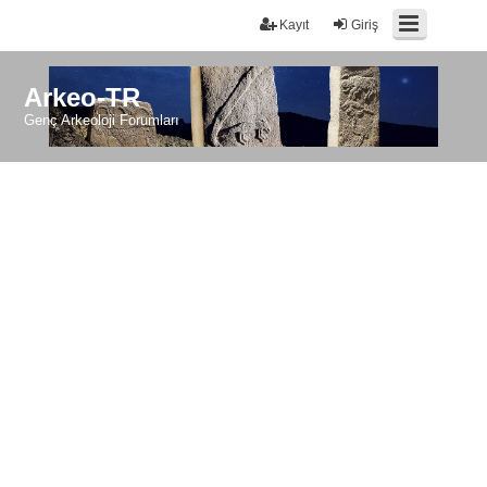
Kayıt
Giriş
Arkeo-TR
Genç Arkeoloji Forumları