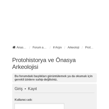
Anasayfa
Forum ana sayfa
# Arşiv
Arkeoloji
Protohistorya ve Önasya Arkeolojisi
Protohistorya ve Önasya
Arkeolojisi
Bu forumdaki başlıkları görüntülemek ya da okumak için
gerekli izinlere sahip değilsiniz.
Giriş
•
Kayıt
Kullanıcı adı: