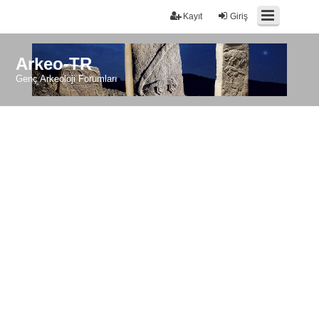
Kayıt
Giriş
Arkeo-TR
Genç Arkeoloji Forumları