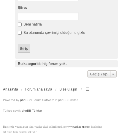
Şifre:
Beni hatırla
Bu oturumda çevrimiçi olduğumu gizle
Bu kategoride hiç forum yok.
Geçiş Yap
Anasayfa
Forum ana sayfa
Bize ulaşın
Powered by
phpBB
® Forum Software © phpBB Limited
Türkçe çeviri:
phpBB Türkiye
Bu sitede yayınlanan tüm yazılar aksi belirtilmedikçe
www.
arkeo-tr
.com
üyelerine
ait olup tüm hakları saklıdır.