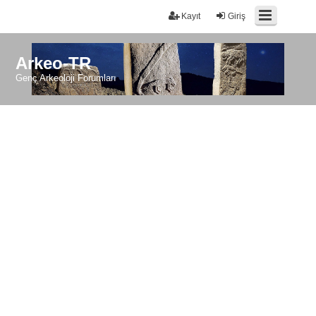
Kayıt
Giriş
Arkeo-TR
Genç Arkeoloji Forumları