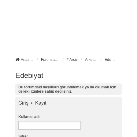
Anasayfa
Forum ana sayfa
# Arşiv
Arkeo Sanat
Edebiyat
Edebiyat
Bu forumdaki başlıkları görüntülemek ya da okumak için
gerekli izinlere sahip değilsiniz.
Giriş
•
Kayıt
Kullanıcı adı:
Şifre: