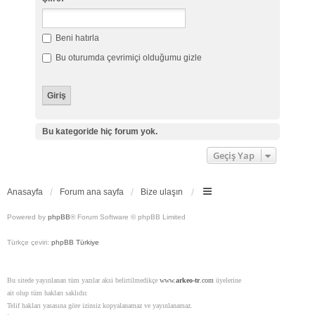
Beni hatırla
Bu oturumda çevrimiçi olduğumu gizle
Bu kategoride hiç forum yok.
Geçiş Yap
Anasayfa
Forum ana sayfa
Bize ulaşın
Powered by
phpBB
® Forum Software © phpBB Limited
Türkçe çeviri:
phpBB Türkiye
Bu sitede yayınlanan tüm yazılar aksi belirtilmedikçe
www.
arkeo-tr
.com
üyelerine
ait olup tüm hakları saklıdır.
Telif hakları yasasına göre izinsiz kopyalanamaz ve yayınlanamaz.