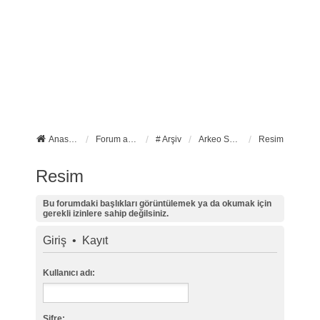
Anasayfa
Forum ana sayfa
# Arşiv
Arkeo Sanat
Resim
Resim
Bu forumdaki başlıkları görüntülemek ya da okumak için
gerekli izinlere sahip değilsiniz.
Giriş
•
Kayıt
Kullanıcı adı:
Şifre: