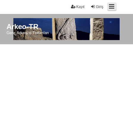
Kayıt
Giriş
Arkeo-TR
Genç Arkeoloji Forumları