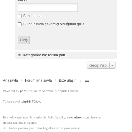
Beni hatırla
Bu oturumda çevrimiçi olduğumu gizle
Bu kategoride hiç forum yok.
Geçiş Yap
Anasayfa
Forum ana sayfa
Bize ulaşın
Powered by
phpBB
® Forum Software © phpBB Limited
Türkçe çeviri:
phpBB Türkiye
Bu sitede yayınlanan tüm yazılar aksi belirtilmedikçe
www.
arkeo-tr
.com
üyelerine
ait olup tüm hakları saklıdır.
Telif hakları yasasına göre izinsiz kopyalanamaz ve yayınlanamaz.