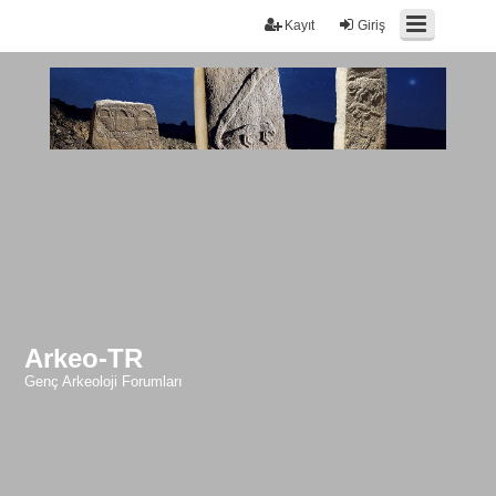
Kayıt
Giriş
Arkeo-TR
Genç Arkeoloji Forumları