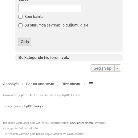
Beni hatırla
Bu oturumda çevrimiçi olduğumu gizle
Bu kategoride hiç forum yok.
Geçiş Yap
Anasayfa
Forum ana sayfa
Bize ulaşın
Powered by
phpBB
® Forum Software © phpBB Limited
Türkçe çeviri:
phpBB Türkiye
Bu sitede yayınlanan tüm yazılar aksi belirtilmedikçe
www.
arkeo-tr
.com
üyelerine
ait olup tüm hakları saklıdır.
Telif hakları yasasına göre izinsiz kopyalanamaz ve yayınlanamaz.