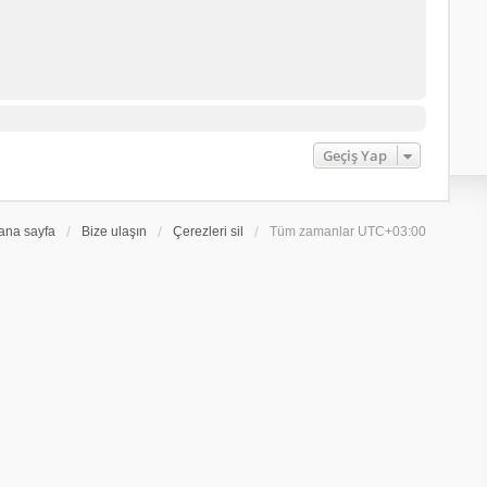
Geçiş Yap
ana sayfa
Bize ulaşın
Çerezleri sil
Tüm zamanlar
UTC+03:00