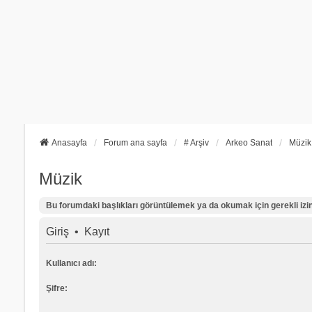
Anasayfa
Forum ana sayfa
# Arşiv
Arkeo Sanat
Müzik
Müzik
Bu forumdaki başlıkları görüntülemek ya da okumak için gerekli izinl
Giriş
•
Kayıt
Kullanıcı adı:
Şifre: