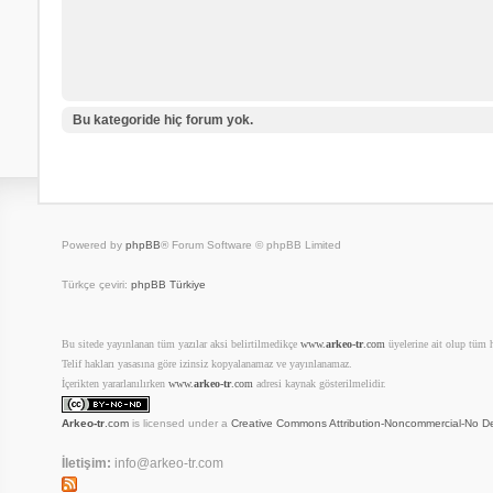
Bu kategoride hiç forum yok.
Powered by
phpBB
® Forum Software © phpBB Limited
Türkçe çeviri:
phpBB Türkiye
Bu sitede yayınlanan tüm yazılar aksi belirtilmedikçe
www.
arkeo-tr
.com
üyelerine ait olup tüm ha
Telif hakları yasasına göre izinsiz kopyalanamaz ve yayınlanamaz.
İçerikten yararlanılırken
www.
arkeo-tr
.com
adresi kaynak gösterilmelidir.
Arkeo-tr
.com
is licensed under a
Creative Commons Attribution-Noncommercial-No De
İletişim:
info@arkeo-tr.com