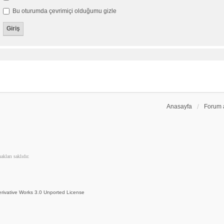
Bu oturumda çevrimiçi olduğumu gizle
Anasayfa
Forum 
kları saklıdır.
rivative Works 3.0 Unported License