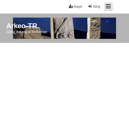
Kayıt
Giriş
Arkeo-TR
Genç Arkeoloji Forumları