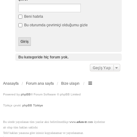
Beni hatırla
Bu oturumda çevrimiçi olduğumu gizle
Bu kategoride hiç forum yok.
Geçiş Yap
Anasayfa
Forum ana sayfa
Bize ulaşın
Powered by
phpBB
® Forum Software © phpBB Limited
Türkçe çeviri:
phpBB Türkiye
Bu sitede yayınlanan tüm yazılar aksi belirtilmedikçe
www.
arkeo-tr
.com
üyelerine
ait olup tüm hakları saklıdır.
Telif hakları yasasına göre izinsiz kopyalanamaz ve yayınlanamaz.