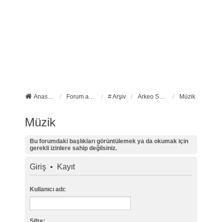
Anasayfa
Forum ana sayfa
# Arşiv
Arkeo Sanat
Müzik
Müzik
Bu forumdaki başlıkları görüntülemek ya da okumak için
gerekli izinlere sahip değilsiniz.
Giriş
•
Kayıt
Kullanıcı adı:
Şifre: