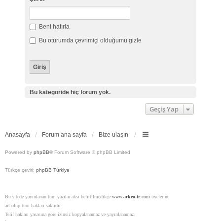
Beni hatırla
Bu oturumda çevrimiçi olduğumu gizle
Bu kategoride hiç forum yok.
Geçiş Yap
Anasayfa
Forum ana sayfa
Bize ulaşın
Powered by
phpBB
® Forum Software © phpBB Limited
Türkçe çeviri:
phpBB Türkiye
Bu sitede yayınlanan tüm yazılar aksi belirtilmedikçe
www.
arkeo-tr
.com
üyelerine
ait olup tüm hakları saklıdır.
Telif hakları yasasına göre izinsiz kopyalanamaz ve yayınlanamaz.