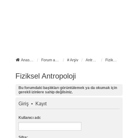
Anasayfa
Forum ana sayfa
# Arşiv
Antropoloji
Fiziksel Antropoloji
Fiziksel Antropoloji
Bu forumdaki başlıkları görüntülemek ya da okumak için
gerekli izinlere sahip değilsiniz.
Giriş
•
Kayıt
Kullanıcı adı:
Şifre: