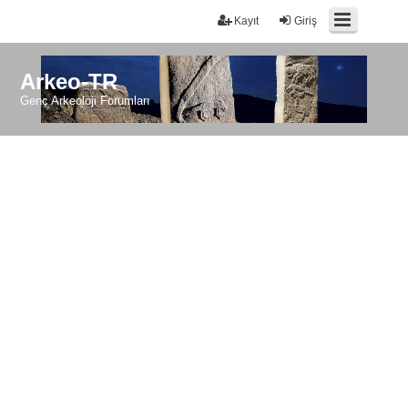
Kayıt
Giriş
Arkeo-TR
Genç Arkeoloji Forumları