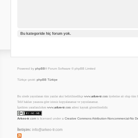
Bu kategoride hiç forum yok.
Powered by
phpBB
® Forum Software © phpBB Limited
Türkçe çeviri:
phpBB Türkiye
Bu sitede yayınlanan tüm yazılar aksi belirtilmedikçe
www.
arkeo-tr
.com
üyelerine ait olup tüm ha
Telif hakları yasasına göre izinsiz kopyalanamaz ve yayınlanamaz.
İçerikten yararlanılırken
www.
arkeo-tr
.com
adresi kaynak gösterilmelidir.
Arkeo-tr
.com
is licensed under a
Creative Commons Attribution-Noncommercial-No De
İletişim:
info@arkeo-tr.com