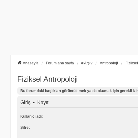
Anasayfa
Forum ana sayfa
# Arşiv
Antropoloji
Fiziksel
Fiziksel Antropoloji
Bu forumdaki başlıkları görüntülemek ya da okumak için gerekli izinl
Giriş
•
Kayıt
Kullanıcı adı:
Şifre: