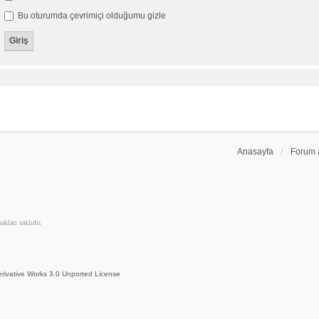
Bu oturumda çevrimiçi olduğumu gizle
Anasayfa
Forum 
kları saklıdır.
rivative Works 3.0 Unported License