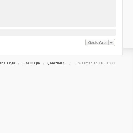
Geçiş Yap
ana sayfa
Bize ulaşın
Çerezleri sil
Tüm zamanlar
UTC+03:00