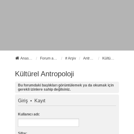
Anasayfa
Forum ana sayfa
# Arşiv
Antropoloji
Kültürel Antropoloji
Kültürel Antropoloji
Bu forumdaki başlıkları görüntülemek ya da okumak için
gerekli izinlere sahip değilsiniz.
Giriş
•
Kayıt
Kullanıcı adı:
Şifre: