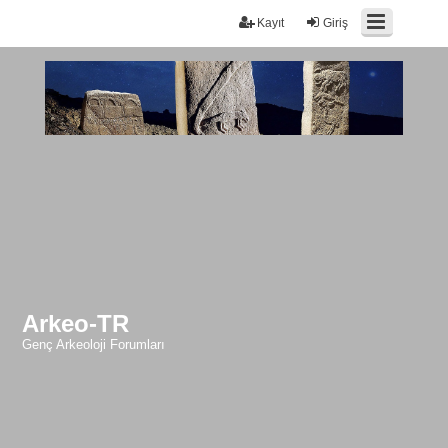
Kayıt
Giriş
Arkeo-TR
Genç Arkeoloji Forumları