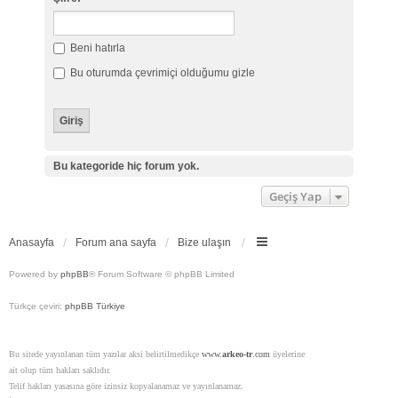
Beni hatırla
Bu oturumda çevrimiçi olduğumu gizle
Bu kategoride hiç forum yok.
Geçiş Yap
Anasayfa
Forum ana sayfa
Bize ulaşın
Powered by
phpBB
® Forum Software © phpBB Limited
Türkçe çeviri:
phpBB Türkiye
Bu sitede yayınlanan tüm yazılar aksi belirtilmedikçe
www.
arkeo-tr
.com
üyelerine
ait olup tüm hakları saklıdır.
Telif hakları yasasına göre izinsiz kopyalanamaz ve yayınlanamaz.