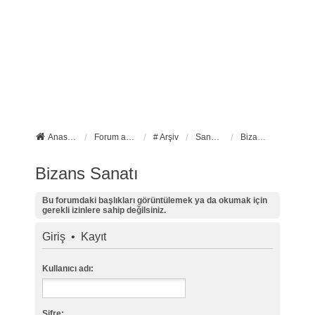
Anasayfa
Forum ana sayfa
# Arşiv
Sanat Tarihi
Bizans Sanatı
Bizans Sanatı
Bu forumdaki başlıkları görüntülemek ya da okumak için
gerekli izinlere sahip değilsiniz.
Giriş
•
Kayıt
Kullanıcı adı:
Şifre: