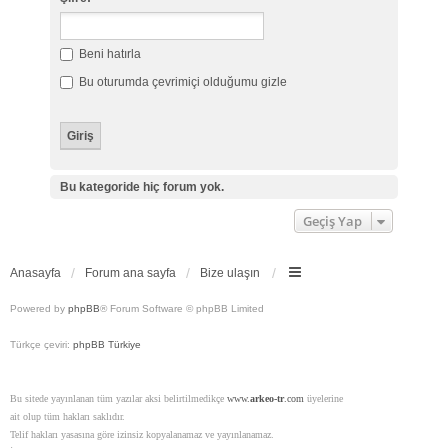
Beni hatırla
Bu oturumda çevrimiçi olduğumu gizle
Bu kategoride hiç forum yok.
Geçiş Yap
Anasayfa
Forum ana sayfa
Bize ulaşın
Powered by
phpBB
® Forum Software © phpBB Limited
Türkçe çeviri:
phpBB Türkiye
Bu sitede yayınlanan tüm yazılar aksi belirtilmedikçe
www.
arkeo-tr
.com
üyelerine
ait olup tüm hakları saklıdır.
Telif hakları yasasına göre izinsiz kopyalanamaz ve yayınlanamaz.