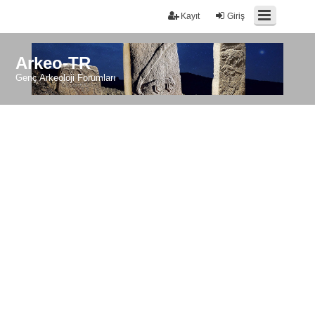
Kayıt
Giriş
Arkeo-TR
Genç Arkeoloji Forumları