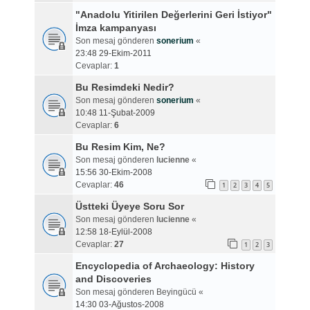
"Anadolu Yitirilen Değerlerini Geri İstiyor"
İmza kampanyası
Son mesaj gönderen
sonerium
«
23:48 29-Ekim-2011
Cevaplar:
1
Bu Resimdeki Nedir?
Son mesaj gönderen
sonerium
«
10:48 11-Şubat-2009
Cevaplar:
6
Bu Resim Kim, Ne?
Son mesaj gönderen
lucienne
«
15:56 30-Ekim-2008
Cevaplar:
46
1
2
3
4
5
Üstteki Üyeye Soru Sor
Son mesaj gönderen
lucienne
«
12:58 18-Eylül-2008
Cevaplar:
27
1
2
3
Encyclopedia of Archaeology: History
and Discoveries
Son mesaj gönderen
Beyingücü
«
14:30 03-Ağustos-2008