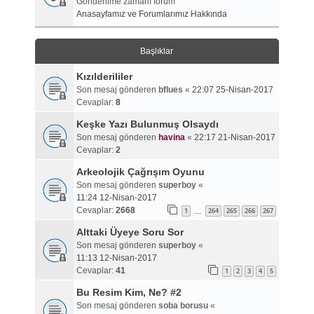
Gönderilme zamanı forum
Anasayfamız ve Forumlarımız Hakkında
Başlıklar
Kızılderililer
Son mesaj gönderen
bflues
«
22:07 25-Nisan-2017
Cevaplar:
8
Keşke Yazı Bulunmuş Olsaydı
Son mesaj gönderen
havina
«
22:17 21-Nisan-2017
Cevaplar:
2
Arkeolojik Çağrışım Oyunu
Son mesaj gönderen
superboy
«
11:24 12-Nisan-2017
Cevaplar:
2668
1
264
265
266
267
…
Alttaki Üyeye Soru Sor
Son mesaj gönderen
superboy
«
11:13 12-Nisan-2017
Cevaplar:
41
1
2
3
4
5
Bu Resim Kim, Ne? #2
Son mesaj gönderen
soba borusu
«