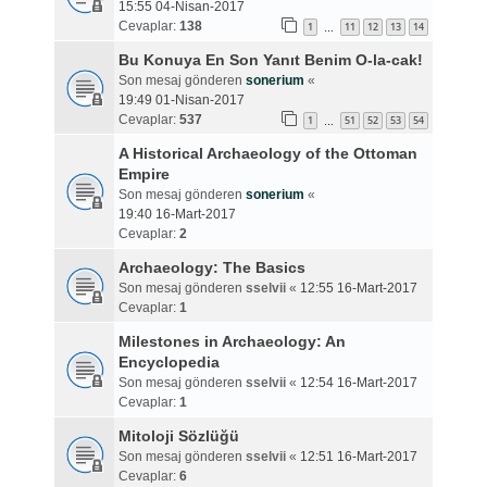
15:55 04-Nisan-2017
Cevaplar:
138
1
11
12
13
14
…
Bu Konuya En Son Yanıt Benim O-la-cak!
Son mesaj gönderen
sonerium
«
19:49 01-Nisan-2017
Cevaplar:
537
1
51
52
53
54
…
A Historical Archaeology of the Ottoman
Empire
Son mesaj gönderen
sonerium
«
19:40 16-Mart-2017
Cevaplar:
2
Archaeology: The Basics
Son mesaj gönderen
sselvii
«
12:55 16-Mart-2017
Cevaplar:
1
Milestones in Archaeology: An
Encyclopedia
Son mesaj gönderen
sselvii
«
12:54 16-Mart-2017
Cevaplar:
1
Mitoloji Sözlüğü
Son mesaj gönderen
sselvii
«
12:51 16-Mart-2017
Cevaplar:
6