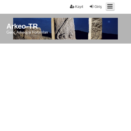
Kayıt
Giriş
Arkeo-TR
Genç Arkeoloji Forumları