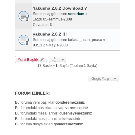
Yakusha 2.8.2 Download ?
Son mesaj gönderen
sonerium
«
16:20 05-Temmuz-2008
Cevaplar:
3
yakusha 2.8.2 !!!
Son mesaj gönderen
tarlada_ucan_pırasa
«
03:13 27-Mayıs-2008
Yeni Başlık
17 Başlık •
1
. Sayfa (Toplam
1
Sayfa)
Geçiş Yap
FORUM IZINLERI
Bu foruma yeni başlıklar
gönderemezsiniz
Bu forumdaki başlıklara cevap
veremezsiniz
Bu forumdaki mesajlarınızı
düzenleyemezsiniz
Bu forumdaki mesajlarınızı
silemezsiniz
Bu foruma dosya ekleri
gönderemezsiniz