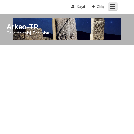
Kayıt
Giriş
Arkeo-TR
Genç Arkeoloji Forumları