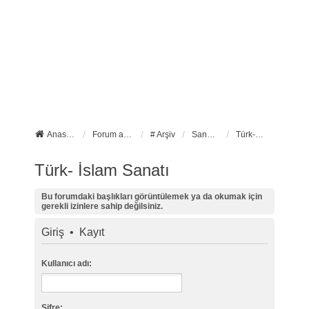
Anasayfa
Forum ana sayfa
# Arşiv
Sanat Tarihi
Türk- İslam Sanatı
Türk- İslam Sanatı
Bu forumdaki başlıkları görüntülemek ya da okumak için
gerekli izinlere sahip değilsiniz.
Giriş
•
Kayıt
Kullanıcı adı:
Şifre: