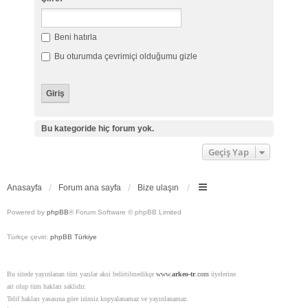
Beni hatırla
Bu oturumda çevrimiçi olduğumu gizle
Bu kategoride hiç forum yok.
Geçiş Yap
Anasayfa
Forum ana sayfa
Bize ulaşın
Powered by
phpBB
® Forum Software © phpBB Limited
Türkçe çeviri:
phpBB Türkiye
Bu sitede yayınlanan tüm yazılar aksi belirtilmedikçe
www.
arkeo-tr
.com
üyelerine
ait olup tüm hakları saklıdır.
Telif hakları yasasına göre izinsiz kopyalanamaz ve yayınlanamaz.