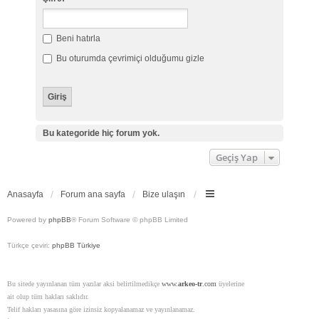
Beni hatırla
Bu oturumda çevrimiçi olduğumu gizle
Bu kategoride hiç forum yok.
Geçiş Yap
Anasayfa
Forum ana sayfa
Bize ulaşın
Powered by
phpBB
® Forum Software © phpBB Limited
Türkçe çeviri:
phpBB Türkiye
Bu sitede yayınlanan tüm yazılar aksi belirtilmedikçe
www.
arkeo-tr
.com
üyelerine
ait olup tüm hakları saklıdır.
Telif hakları yasasına göre izinsiz kopyalanamaz ve yayınlanamaz.