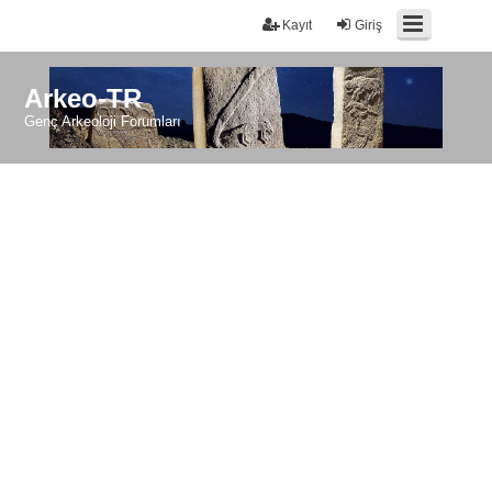
Kayıt
Giriş
Arkeo-TR
Genç Arkeoloji Forumları