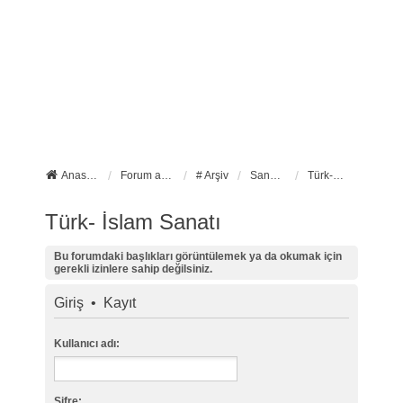
Anasayfa
Forum ana sayfa
# Arşiv
Sanat Tarihi
Türk- İslam Sanatı
Türk- İslam Sanatı
Bu forumdaki başlıkları görüntülemek ya da okumak için
gerekli izinlere sahip değilsiniz.
Giriş
•
Kayıt
Kullanıcı adı:
Şifre: